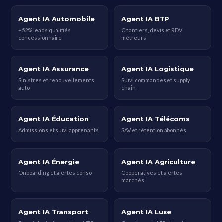
Agent IA Automobile
Agent IA BTP
+52% leads qualifiés
Chantiers, devis et RDV
concessionnaire
métreurs
Agent IA Assurance
Agent IA Logistique
Sinistres et renouvellements
Suivi commandes et supply
auto
chain
Agent IA Éducation
Agent IA Télécoms
Admissions et suivi apprenants
SAV et rétention abonnés
Agent IA Énergie
Agent IA Agriculture
Onboarding et alertes conso
Coopératives et alertes
marchés
Agent IA Transport
Agent IA Luxe