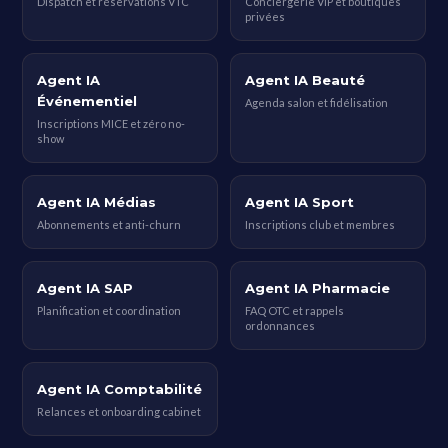
Dispatch et réservations VTC
Conciergerie VIP et boutiques
privées
Agent IA
Agent IA Beauté
Événementiel
Agenda salon et fidélisation
Inscriptions MICE et zéro no-
show
Agent IA Médias
Agent IA Sport
Abonnements et anti-churn
Inscriptions club et membres
Agent IA SAP
Agent IA Pharmacie
Planification et coordination
FAQ OTC et rappels
ordonnances
Agent IA Comptabilité
Relances et onboarding cabinet