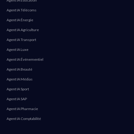
Agent IA Éducation
Agent IA Télécoms
Agent IA Énergie
Agent IA Agriculture
Agent IA Transport
Agent IA Luxe
Agent IA Événementiel
Agent IA Beauté
Agent IA Médias
Agent IA Sport
Agent IA SAP
Agent IA Pharmacie
Agent IA Comptabilité