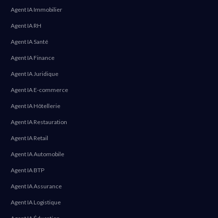
Agent IA Immobilier
Agent IA RH
Agent IA Santé
Agent IA Finance
Agent IA Juridique
Agent IA E-commerce
Agent IA Hôtellerie
Agent IA Restauration
Agent IA Retail
Agent IA Automobile
Agent IA BTP
Agent IA Assurance
Agent IA Logistique