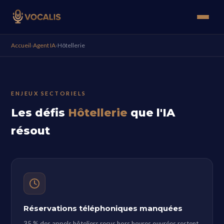
Accueil
›
Agent IA
›
Hôtellerie
ENJEUX SECTORIELS
Les défis
Hôtellerie
que l'IA
résout
Réservations téléphoniques manquées
35 % des appels hôteliers reçus hors heures ouvrées restent