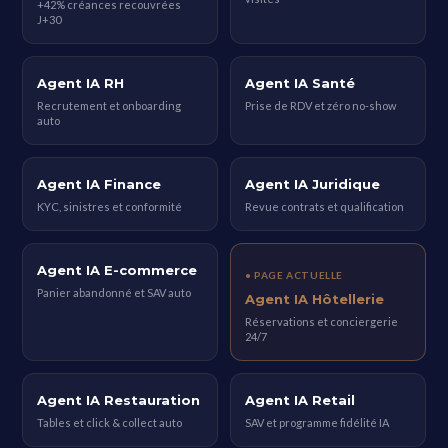
+42% créances recouvrées
J+30
Agent IA RH
Agent IA Santé
Recrutement et onboarding
Prise de RDV et zéro no-show
auto
Agent IA Finance
Agent IA Juridique
KYC, sinistres et conformité
Revue contrats et qualification
Agent IA E-commerce
● PAGE ACTUELLE
Panier abandonné et SAV auto
Agent IA Hôtellerie
Réservations et conciergerie
24/7
Agent IA Restauration
Agent IA Retail
Tables et click & collect auto
SAV et programme fidélité IA