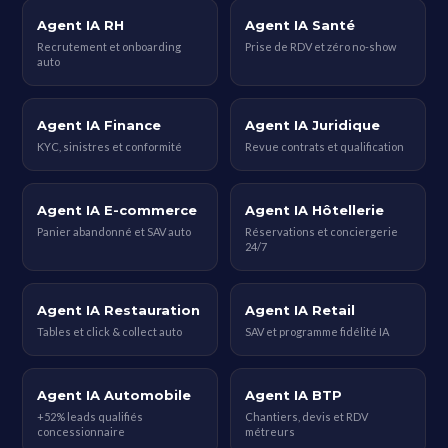
Agent IA RH
Agent IA Santé
Recrutement et onboarding
Prise de RDV et zéro no-show
auto
Agent IA Finance
Agent IA Juridique
KYC, sinistres et conformité
Revue contrats et qualification
Agent IA E-commerce
Agent IA Hôtellerie
Panier abandonné et SAV auto
Réservations et conciergerie
24/7
Agent IA Restauration
Agent IA Retail
Tables et click & collect auto
SAV et programme fidélité IA
Agent IA Automobile
Agent IA BTP
+52% leads qualifiés
Chantiers, devis et RDV
concessionnaire
métreurs