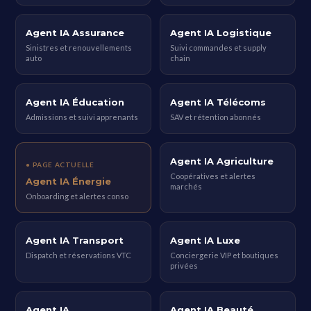
Agent IA Assurance
Agent IA Logistique
Sinistres et renouvellements
Suivi commandes et supply
auto
chain
Agent IA Éducation
Agent IA Télécoms
Admissions et suivi apprenants
SAV et rétention abonnés
Agent IA Agriculture
● PAGE ACTUELLE
Coopératives et alertes
Agent IA Énergie
marchés
Onboarding et alertes conso
Agent IA Transport
Agent IA Luxe
Dispatch et réservations VTC
Conciergerie VIP et boutiques
privées
Agent IA
Agent IA Beauté