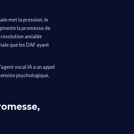
ain met la pression, le
gmente la promesse de
 resolution amiable
nale que les DAF ayant
'agent vocal IA a un appel
imension psychologique,
promesse,