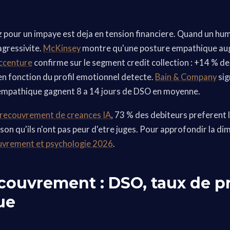
z pour un impaye est deja en tension financiere. Quand un hum
'agressivite.
McKinsey
montre qu'une posture empathique au
ccenture
confirme sur le segment credit collection : +14 % de
en fonction du profil emotionnel detecte.
Bain & Company
sig
empathique gagnent 8 a 14 jours de DSO en moyenne.
recouvrement de creances IA
, 73 % des debiteurs preferent l
ison qu'ils n'ont pas peur d'etre juges. Pour approfondir la d
uvrement et psychologie 2026
.
ecouvrement : DSO, taux de 
ue