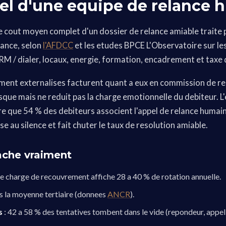
reel d'une equipe de relance
e cout moyen complet d'un dossier de relance amiable traite 
ance, selon
l'AFDCC
et les etudes BPCE L'Observatoire sur les
CRM / dialer, locaux, energie, formation, encadrement et taxe
ment externalises facturent quant a eux en commission de re
risque mais ne reduit pas la charge emotionnelle du debiteur. 
 que 54 % des debiteurs associent l'appel de relance humain
se au silence et fait chuter le taux de resolution amiable.
ache vraiment
de charge de recouvrement affiche 28 a 40 % de rotation annuelle.
is la moyenne tertiaire (donnees
ANCR
).
s
: 42 a 58 % des tentatives tombent dans le vide (repondeur, appel