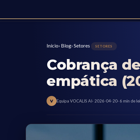
Início
›
Blog
›
Setores
SETORES
Cobrança de
empática (2
V
Equipa VOCALIS AI
· 2026-04-20
· 6 min de le