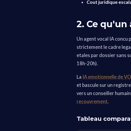
Cout juridique esca
2. Ce qu'un
Un agent vocal IA concu p
strictement le cadre lega
etales par dossier sans 
18h-20h).
La
IA emotionnelle de V
et bascule sur un regist
vers un conseiller humain 
recouvrement
.
Tableau comparat