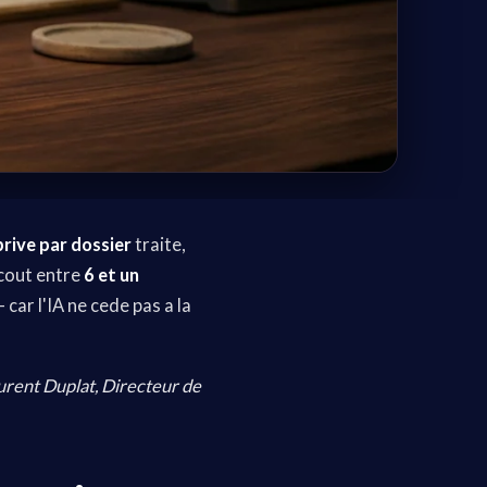
rive par dossier
traite,
cout entre
6 et un
 car l'IA ne cede pas a la
aurent Duplat, Directeur de