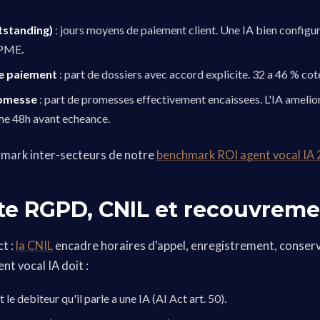
tstanding)
: jours moyens de paiement client. Une IA bien configure
 PME.
e paiement
: part de dossiers avec accord explicite. 32 a 46 % co
romesse
: part de promesses effectivement encaissees. L'IA ameliore
me 48h avant echeance.
hmark inter-secteurs de notre
benchmark ROI agent vocal IA
te RGPD, CNIL et recouvrem
ct :
la CNIL
encadre horaires d'appel, enregistrement, conser
nt vocal IA doit :
le debiteur qu'il parle a une IA (AI Act art. 50).