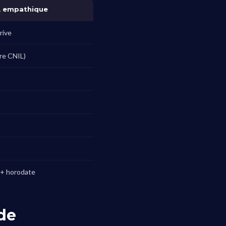
A empathique
rive
dre CNIL)
 + horodate
de