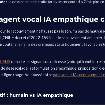
lade
: un dossier amiable traite tardivement coute 4 a 7 fois plus en
 agent vocal IA empathique 
our le recouvrement ne hausse pas le ton, n'a pas de mauvais
l (CNIL + decret n°2022-1593 sur le recouvrement amiable). Il
surcout marginal, a des creneaux statistiquement favorables 
OCALIS
detecte les signaux de detresse (voix qui tremble, respi
re de desescalade : reformulation empathique, proposition d'
si ligne rouge. Voir aussi notre
page agent IA recouvrement 
if : humain vs IA empathique