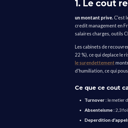
1. Le cout 
un montant prive.
C'est l
credit management en Fr
salaires charges, outils 
Les cabinets de recouvre
22 %), ce qui deplace le 
le surendettement
montre
d'humiliation, ce qui pous
Ce que ce cout c
Turnover
: le metier 
Absenteisme
: 2,3 fo
Deperdition d'appel