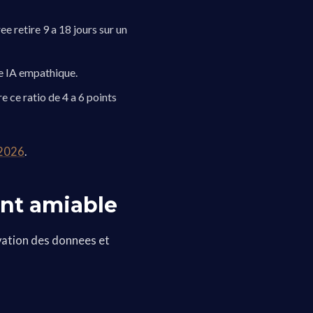
e retire 9 a 18 jours sur un
te IA empathique.
 ce ratio de 4 a 6 points
 2026
.
ent amiable
vation des donnees et