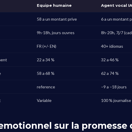
Equipe humaine
Agent vocal I
58 a un montant prive
6 a un montant p
9h-18h, jours ouvres
8h-20h, 7j/7 (ca
FR (+/- EN)
40+ idiomas
ment
22 a 34 %
32 a 46 %
e
58 a 68 %
62 a 74 %
reference
−9 a −18 jours
t
Variable
100 % journalise
 emotionnel sur la promesse 