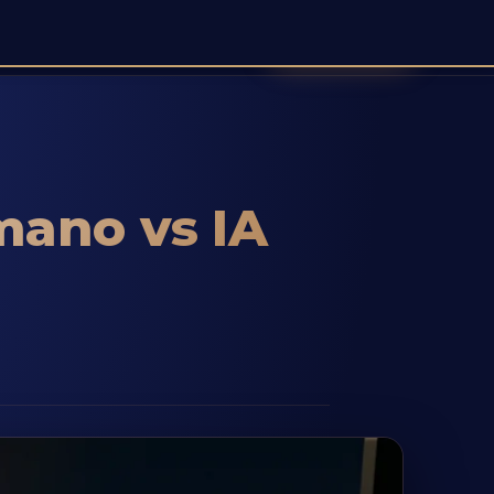
Agendar demo
mentação
Entrar
Registar
🌐 PT ▾
mano vs IA