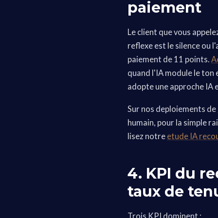
paiement
Le client que vous appele
reflexe est le silence ou l
paiement de 11 points.
A
quand l'IA module le ton 
adopte une approche IA 
Sur nos deploiements de
humain, pour la simple ra
lisez notre
etude IA reco
4. KPI du r
taux de ten
Trois KPI dominent :