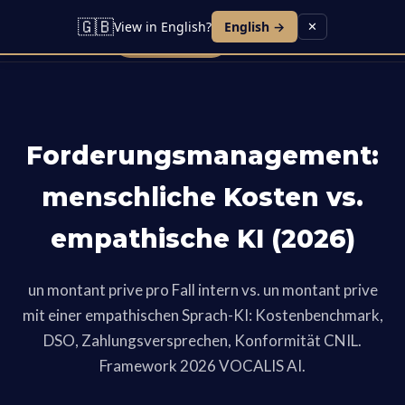
Lead IA
Agent Vocal
Contact
Blog
Carrières
🇬🇧
View in English?
English →
✕
Demo buchen
Forderungsmanagement:
menschliche Kosten vs.
empathische KI (2026)
un montant prive pro Fall intern vs. un montant prive
mit einer empathischen Sprach-KI: Kostenbenchmark,
DSO, Zahlungsversprechen, Konformität CNIL.
Framework 2026 VOCALIS AI.