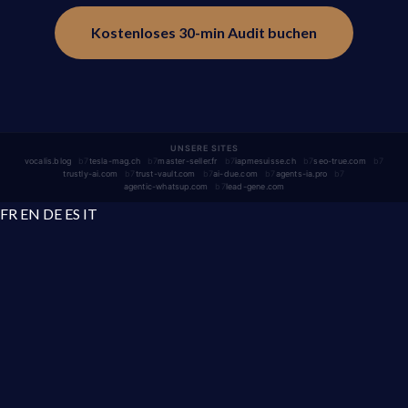
Kostenloses 30-min Audit buchen
UNSERE SITES
vocalis.blog
tesla-mag.ch
master-seller.fr
iapmesuisse.ch
seo-true.com
trustly-ai.com
trust-vault.com
ai-due.com
agents-ia.pro
agentic-whatsup.com
lead-gene.com
FR
EN
DE
ES
IT