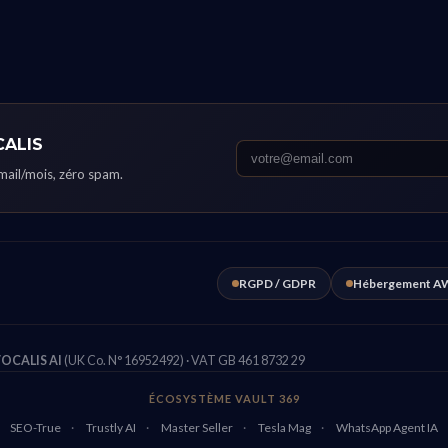
CALIS
email/mois, zéro spam.
RGPD / GDPR
Hébergement AW
OCALIS AI
(UK Co. N° 16952492) · VAT GB 461 8732 29
ÉCOSYSTÈME VAULT 369
SEO-True
·
Trustly AI
·
Master Seller
·
Tesla Mag
·
WhatsApp Agent IA