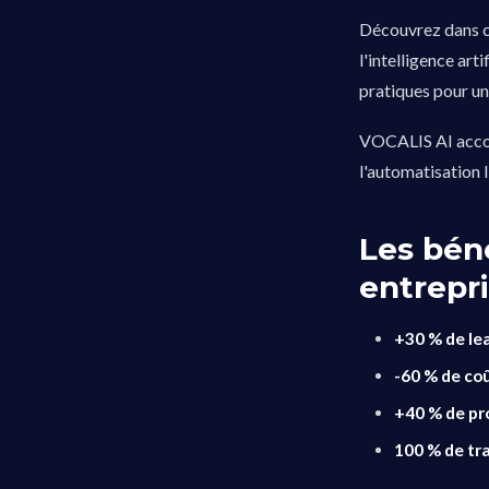
Découvrez dans 
l'intelligence art
pratiques pour un
VOCALIS AI accomp
l'automatisation
Les bén
entrepr
+30 % de lea
-60 % de co
+40 % de pr
100 % de tra