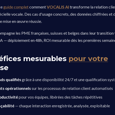
ce
guide complet
comment
VOCALIS AI
transforme la relation clie
ificielle vocale. Des cas d'usage concrets, des données chiffrées et
e mise en œuvre réussie.
agne les PME françaises, suisses et belges dans leur transition 
 IA — déploiement en 48h, ROI mesurable dès les premières semain
éfices mesurables
pour votre
ise
ds qualifiés
grâce à une disponibilité 24/7 et une qualification sy
ûts opérationnels
sur les processus de relation client automatisés
oductivité
pour vos équipes, libérées des tâches répétitives
çabilité
— chaque interaction enregistrée, analysée, exploitable