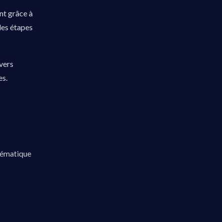
nt grâce à
 des étapes
vers
es.
stématique