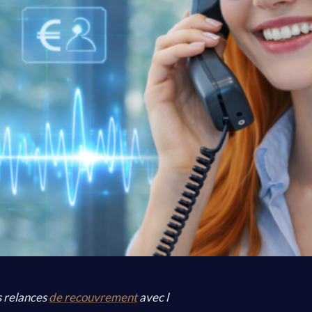
 relances
de recouvrement
avec l