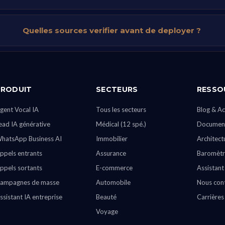
Quelles sources verifier avant de deployer ?
PRODUIT
SECTEURS
RESSO
gent Vocal IA
Tous les secteurs
Blog & Ac
ead IA générative
Médical (12 spé.)
Document
hatsApp Business AI
Immobilier
Architect
ppels entrants
Assurance
Baromètr
ppels sortants
E-commerce
Assistant
ampagnes de masse
Automobile
Nous con
ssistant IA entreprise
Beauté
Carrières
Voyage