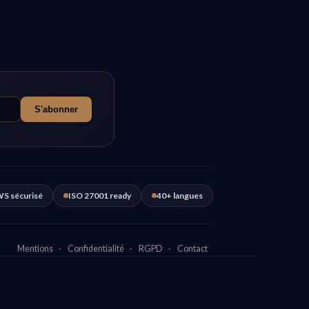
S'abonner
S sécurisé
ISO 27001 ready
40+ langues
Mentions
·
Confidentialité
·
RGPD
·
Contact