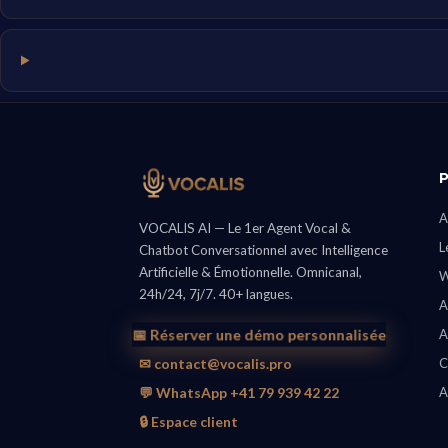
A
VOCALIS AI — Le 1er Agent Vocal &
L
Chatbot Conversationnel avec Intelligence
Artificielle & Émotionnelle. Omnicanal,
W
24h/24, 7j/7. 40+ langues.
A
📅 Réserver une démo personnalisée
A
✉ contact@vocalis.pro
C
💬 WhatsApp +41 79 939 42 22
A
🔒 Espace client