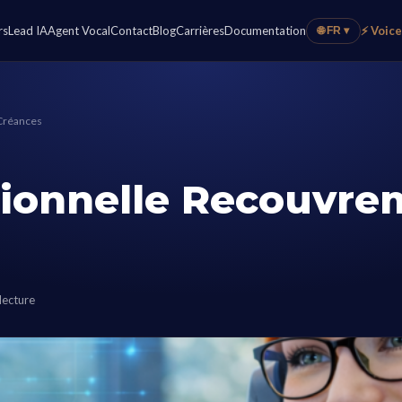
rs
Lead IA
Agent Vocal
Contact
Blog
Carrières
Documentation
⚡ Voic
🌐 FR ▾
Créances
tionnelle Recouvre
lecture