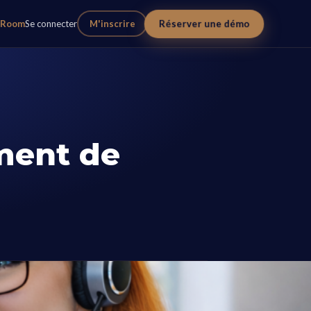
Réserver une démo
eRoom
Se connecter
M'inscrire
ment de