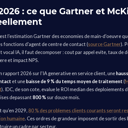
 2026 : ce que Gartner et McK
eellement
est l'estimation Gartner des economies de main-d'oeuvre que
es fonctions d'agent de centre de contact (
source Gartner
). 
 vocal IA, il faut decomposer : cout par appel evite, taux de
ere et impact NPS.
 rapport 2026 sur l'IA generative en service client, une
hauss
ontact
et une
baisse de 9 % du temps moyen de traitement
(
M
t
). IDC, de son cote, evalue le ROI median des deploiements d
rises depassant
800 %
sur douze mois.
t qu'en 2029,
80 % des problemes clients courants seront res
tion humaine
. Ces ordres de grandeur imposent de sortir de
ruire un cadre par secteur.