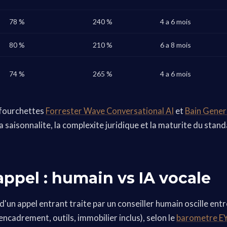
78 %
240 %
4 a 6 mois
80 %
210 %
6 a 8 mois
74 %
265 %
4 a 6 mois
 fourchettes
Forrester Wave Conversational AI
et
Bain Gener
la saisonnalite, la complexite juridique et la maturite du sta
appel : humain vs IA vocale
d'un appel entrant traite par un conseiller humain oscille ent
encadrement, outils, immobilier inclus), selon le
barometre EY