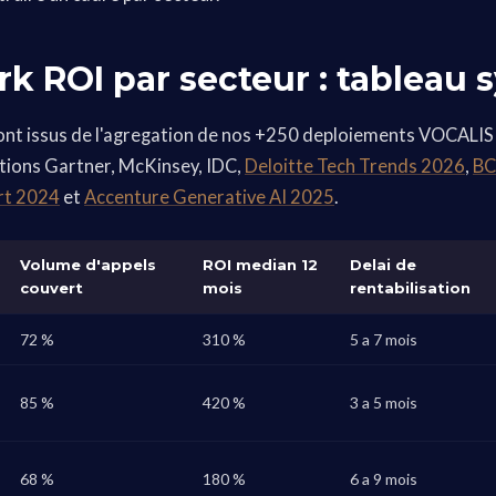
k ROI par secteur : tableau 
 sont issus de l'agregation de nos +250 deploiements VOCALIS
ations Gartner, McKinsey, IDC,
Deloitte Tech Trends 2026
,
BC
rt 2024
et
Accenture Generative AI 2025
.
Volume d'appels
ROI median 12
Delai de
couvert
mois
rentabilisation
72 %
310 %
5 a 7 mois
85 %
420 %
3 a 5 mois
68 %
180 %
6 a 9 mois