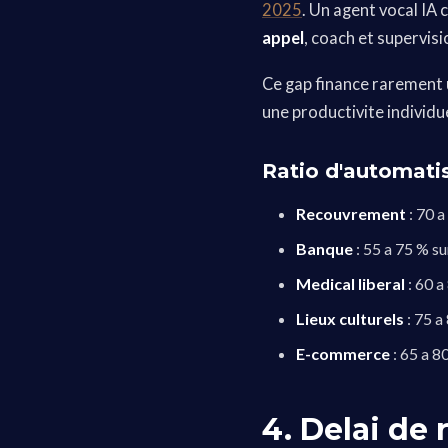
2025
. Un agent vocal IA
appel
, coach et supervis
Ce gap finance rarement 
une productivite individ
Ratio d'automatis
Recouvrement
: 70 a
Banque
: 55 a 75 % su
Medical liberal
: 60 a
Lieux culturels
: 75 a
E-commerce
: 65 a 8
4. Delai de 