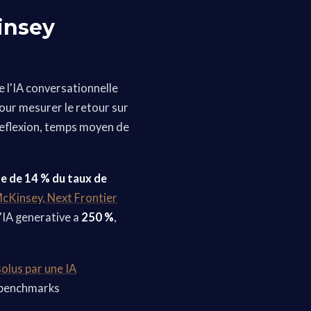
insey
 l'IA conversationnelle
Pour mesurer le retour sur
 deflexion, temps moyen de
e de 14 % du taux de
cKinsey, Next Frontier
'IA generative a
250 %
,
olus par une IA
s benchmarks