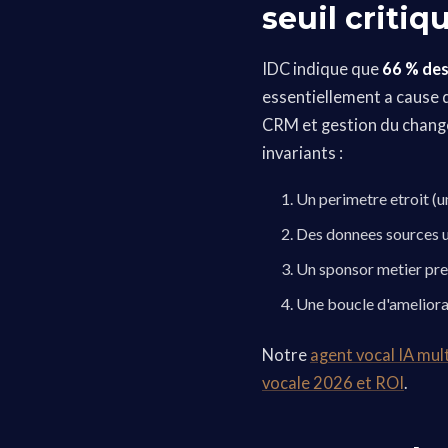
seuil critiq
IDC indique que
66 % des
essentiellement a cause
CRM et gestion du change
invariants :
Un perimetre etroit (u
Des donnees sources un
Un sponsor metier pre
Une boucle d'ameliora
Notre
agent vocal IA mul
vocale 2026 et ROI
.