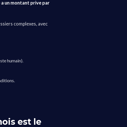
 a un montant prive par
ossiers complexes, avec
este humain).
ditions.
ois est le