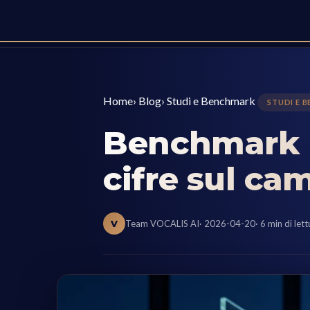
Home
›
Blog
›
Studi e Benchmark
STUDI E 
Benchmark R
cifre sul ca
V
Team VOCALIS AI
· 2026-04-20
· 6 min di let