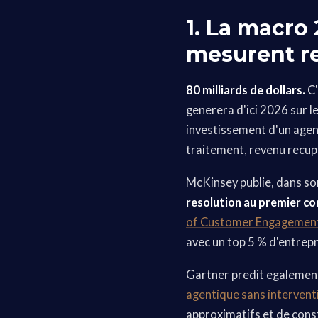
1. La macro
mesurent r
80 milliards de dollars.
C'
generera d'ici 2026 sur l
investissement d'un agent
traitement, revenu recup
McKinsey publie, dans son
resolution au premier c
of Customer Engagemen
avec un top 5 % d'entrep
Gartner predit egalemen
agentique sans interven
approximatifs et de const