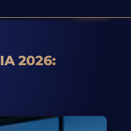
Prenota demo
ntazione
Accedi
Registrati
🌐 IT ▾
IA 2026: