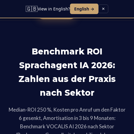
Lead KI
Sprachagent
Kontakt
Blog
Karriere
🇬🇧
View in English?
English →
✕
Demo buchen
Benchmark ROI
Sprachagent IA 2026:
Zahlen aus der Praxis
nach Sektor
Median-ROI 250 %, Kosten pro Anruf um den Faktor
6 gesenkt, Amortisation in 3 bis 9 Monaten:
Benchmark VOCALIS AI 2026 nach Sektor