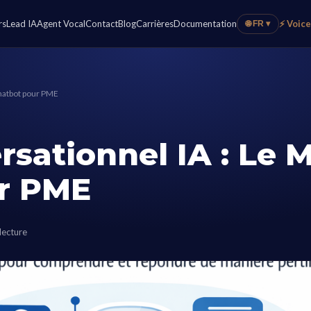
rs
Lead IA
Agent Vocal
Contact
Blog
Carrières
Documentation
⚡ Voic
🌐 FR ▾
Chatbot pour PME
sationnel IA : Le M
r PME
lecture