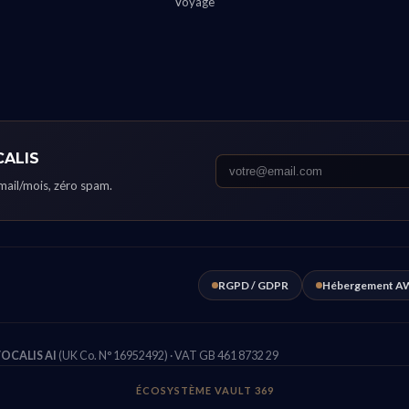
Voyage
CALIS
email/mois, zéro spam.
RGPD / GDPR
Hébergement AW
OCALIS AI
(UK Co. N° 16952492) · VAT GB 461 8732 29
ÉCOSYSTÈME VAULT 369