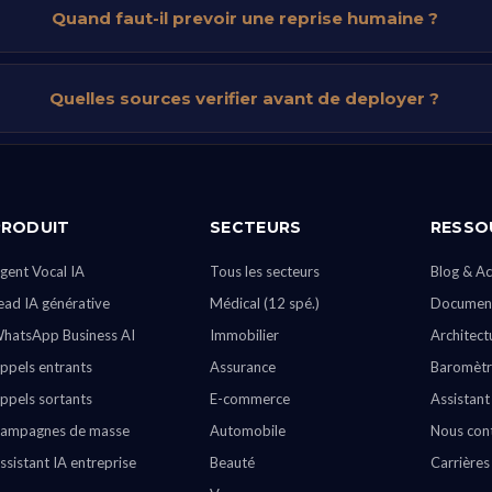
Quand faut-il prevoir une reprise humaine ?
Quelles sources verifier avant de deployer ?
PRODUIT
SECTEURS
RESSO
gent Vocal IA
Tous les secteurs
Blog & Ac
ead IA générative
Médical (12 spé.)
Document
hatsApp Business AI
Immobilier
Architect
ppels entrants
Assurance
Baromètr
ppels sortants
E-commerce
Assistant
ampagnes de masse
Automobile
Nous con
ssistant IA entreprise
Beauté
Carrières