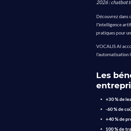
2026 : chatbot t
Découvrez dans 
l'intelligence art
pratiques pour un
VOCALIS AI accomp
l'automatisation
Les bén
entrepr
+30 % de lea
-60 % de co
+40 % de pr
100 % de tra