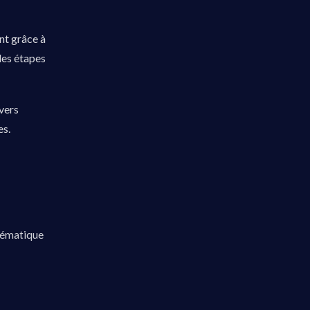
nt grâce à
 des étapes
vers
es.
stématique