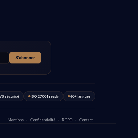
S'abonner
S sécurisé
ISO 27001 ready
40+ langues
Mentions
·
Confidentialité
·
RGPD
·
Contact