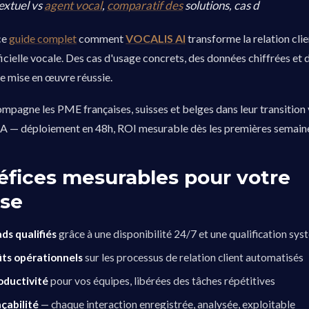
extuel vs
agent vocal
,
comparatif des
solutions, cas d
ce
guide complet
comment
VOCALIS AI
transforme la relation clie
ificielle vocale. Des cas d'usage concrets, des données chiffrées et
e mise en œuvre réussie.
agne les PME françaises, suisses et belges dans leur transition 
 IA — déploiement en 48h, ROI mesurable dès les premières semain
éfices mesurables pour votre
ise
ds qualifiés
grâce à une disponibilité 24/7 et une qualification sy
ûts opérationnels
sur les processus de relation client automatisés
oductivité
pour vos équipes, libérées des tâches répétitives
çabilité
— chaque interaction enregistrée, analysée, exploitable