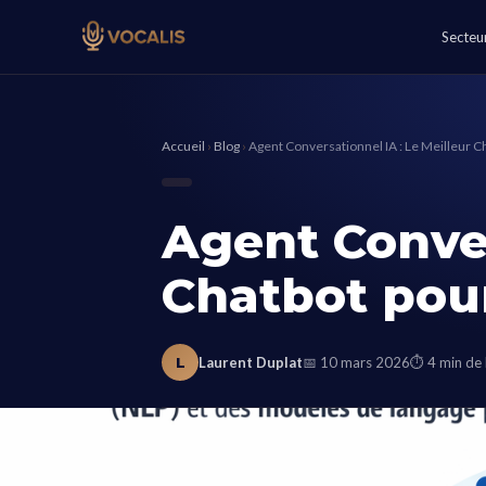
Secteu
Accueil
›
Blog
›
Agent Conversationnel IA : Le Meilleur 
Agent Conver
Chatbot pou
L
Laurent Duplat
📅 10 mars 2026
⏱ 4 min de 