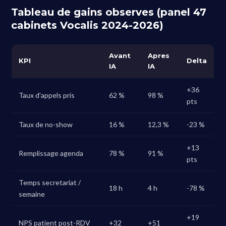
Tableau de gains observes (panel 47
cabinets Vocalis 2024-2026)
Avant
Apres
KPI
Delta
IA
IA
+36
Taux d'appels pris
62 %
98 %
pts
Taux de no-show
16 %
12,3 %
-23 %
+13
Remplissage agenda
78 %
91 %
pts
Temps secretariat /
18 h
4 h
-78 %
semaine
+19
NPS patient post-RDV
+32
+51