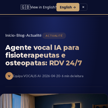
🇬🇧
View in English?
English →
✕
Início
›
Blog
›
Actualité
ACTUALITÉ
Agente vocal IA para
fisioterapeutas e
osteopatas: RDV 24/7
V
Equipa VOCALIS AI
· 2026-04-20
· 6 min de leitura