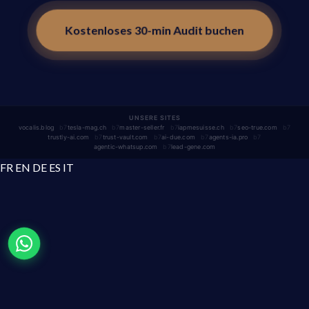
Kostenloses 30-min Audit buchen
UNSERE SITES
vocalis.blog
tesla-mag.ch
master-seller.fr
iapmesuisse.ch
seo-true.com
trustly-ai.com
trust-vault.com
ai-due.com
agents-ia.pro
agentic-whatsup.com
lead-gene.com
FR
EN
DE
ES
IT