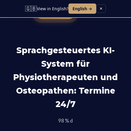
Lead KI
Sprachagent
Kontakt
Blog
Karriere
🇬🇧
View in English?
English →
✕
Demo buchen
Sprachgesteuertes KI-
System für
Physiotherapeuten und
Osteopathen: Termine
24/7
98 % d