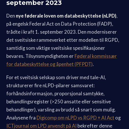
september 2023
Den
nye føderale loven om databeskyttelse (nLPD)
,
på engelsk Federal Act on Data Protection (FADP),
trådte i kraft 1. september 2023. Den moderniserer
det sveitsiske rammeverket etter modellen til RGPD,
samtidig som viktige sveitsiske spesifikasjoner
bevares. Tilsynsmyndigheten er
Føderal kommissær
for databeskyttelse og åpenhet (PFPDT)
.
For et sveitsisk selskap som driver med tale-AI,
strukturerer fire nLPD-pilarer samsvaret:
forhåndsinformasjon, proporsjonal samtykke,
behandlingsregister (>250 ansatte eller sensitive
behandlinger), varsling av brudd så snart som mulig.
Analysene fra
Digicomp om nLPD vs RGPD + AI Act
og
ICTjournal om LPD anvendt på AI
bekrefter denne