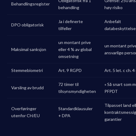
Obligatorisk fra 1
Grense: 250 ansa
Behandlingsregister
behandling
høy risiko
Ja i definerte
Anbefalt
DPO obligatorisk
tilfeller
databeskyttelse
un montant prive
un montant prive
Maksimal sanksjon
eller 4 % av global
ansvarlige pers
omsetning
Stemmebiometri
Art. 9 RGPD
Art. 5 let. c ch. 
72 timer til
« Så snart som mul
Varsling av brudd
tilsynsmyndigheten
PFPDT
Tilpasset land el
Overføringer
Standardklausuler
kontraktsmessi
utenfor CH/EU
+ DPA
garantier