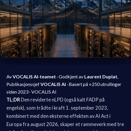
Av
VOCALIS AI-teamet
· Godkjent av
Laurent Duplat
,
Publikasjonssjef
VOCALIS AI
· Basert på +250 utrullinger
siden 2023 · VOCALIS AI
TL;DR
Den reviderte nLPD (også kalt FADP på
engelsk), som trådte i kraft 1. september 2023,
kombinert med den eksterne effekten av AI Act i
Europa fra august 2026, skaper et rammeverk med tre