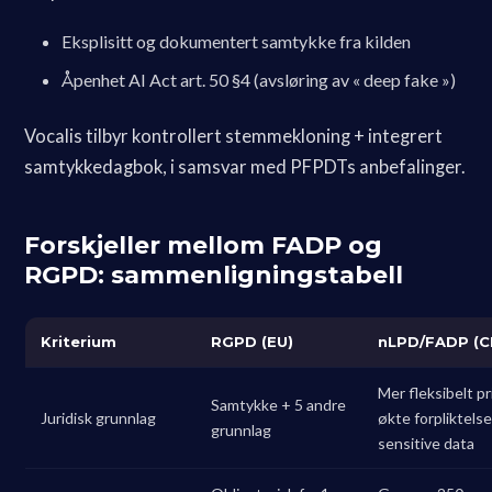
Eksplisitt og dokumentert samtykke fra kilden
Åpenhet AI Act art. 50 §4 (avsløring av « deep fake »)
Vocalis tilbyr kontrollert stemmekloning + integrert
samtykkedagbok, i samsvar med PFPDTs anbefalinger.
Forskjeller mellom FADP og
RGPD: sammenligningstabell
Kriterium
RGPD (EU)
nLPD/FADP (C
Mer fleksibelt pr
Samtykke + 5 andre
Juridisk grunnlag
økte forpliktelse
grunnlag
sensitive data