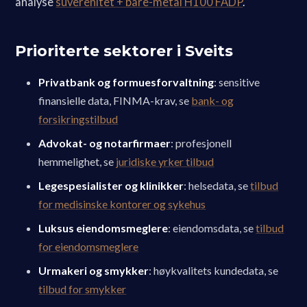
analyse
suverenitet + bare-metal H100 FADP
.
Prioriterte sektorer i Sveits
Privatbank og formuesforvaltning
: sensitive
finansielle data, FINMA-krav, se
bank- og
forsikringstilbud
Advokat- og notarfirmaer
: profesjonell
hemmelighet, se
juridiske yrker tilbud
Legespesialister og klinikker
: helsedata, se
tilbud
for medisinske kontorer og sykehus
Luksus eiendomsmeglere
: eiendomsdata, se
tilbud
for eiendomsmeglere
Urmakeri og smykker
: høykvalitets kundedata, se
tilbud for smykker