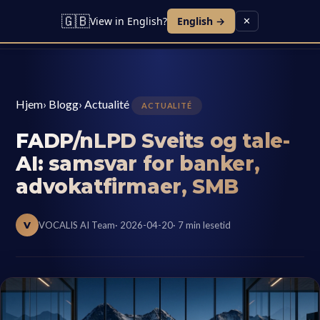
🇬🇧
View in English?
English →
✕
Hjem
›
Blogg
›
Actualité
ACTUALITÉ
FADP/nLPD Sveits og tale-
AI: samsvar for banker,
advokatfirmaer, SMB
V
VOCALIS AI Team
· 2026-04-20
· 7 min lesetid