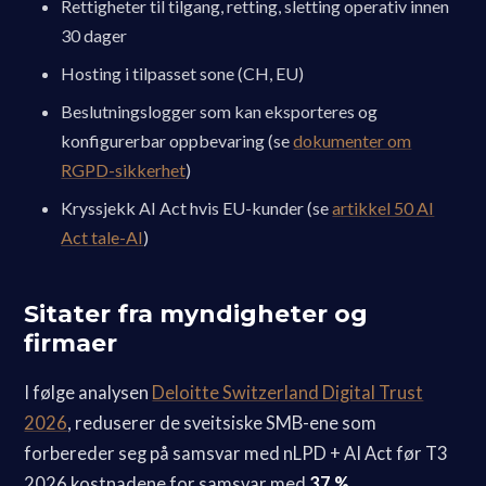
Rettigheter til tilgang, retting, sletting operativ innen
30 dager
Hosting i tilpasset sone (CH, EU)
Beslutningslogger som kan eksporteres og
konfigurerbar oppbevaring (se
dokumenter om
RGPD-sikkerhet
)
Kryssjekk AI Act hvis EU-kunder (se
artikkel 50 AI
Act tale-AI
)
Sitater fra myndigheter og
firmaer
I følge analysen
Deloitte Switzerland Digital Trust
2026
, reduserer de sveitsiske SMB-ene som
forbereder seg på samsvar med nLPD + AI Act før T3
2026 kostnadene for samsvar med
37 %