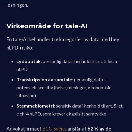
lesningen.
Virkeområde for tale-AI
En tale-AI behandler tre kategorier av data med høy
nLPD-risiko:
Lydopptak
: personlig data i henhold til art. 5 let. a
nLPD
Transkripsjon av samtale
: personlig data +
potensielt sensitiv (helse, meninger, økonomisk
situasjon)
Stemmebiometri
: sensitiv data i henhold til art. 5 let.
c ch. 4 nLPD, som krever eksplisitt samtykke
Advokatfirmaet
BCG Sveits
anslår at
62 % av de