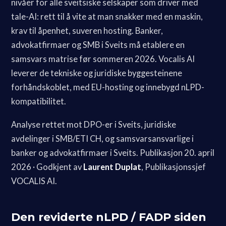
nivåer for alle sveitsiske selskaper som driver med
tale-AI: rett til å vite at man snakker med en maskin,
krav til åpenhet, suveren hosting. Banker,
advokatfirmaer og SMB i Sveits må etablere en
samsvars matrise før sommeren 2026. Vocalis AI
leverer de tekniske og juridiske byggesteinene
forhåndskoblet, med EU-hosting og innebygd nLPD-
kompatibilitet.
Analyse rettet mot DPO-er i Sveits, juridiske
avdelinger i SMB/ETI CH, og samsvarsansvarlige i
banker og advokatfirmaer i Sveits. Publikasjon 20. april
2026 · Godkjent av
Laurent Duplat
, Publikasjonssjef
VOCALIS AI.
Den reviderte nLPD / FADP siden