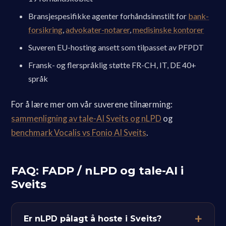
Bransjespesifikke agenter forhåndsinnstilt for
bank-
forsikring
,
advokater-notarer
,
medisinske kontorer
Suveren EU-hosting ansett som tilpasset av PFPDT
Fransk- og flerspråklig støtte FR-CH, IT, DE 40+
språk
For å lære mer om vår suverene tilnærming:
sammenligning av tale-AI Sveits og nLPD
og
benchmark Vocalis vs Fonio AI Sveits
.
FAQ: FADP / nLPD og tale-AI i
Sveits
Er nLPD pålagt å hoste i Sveits?