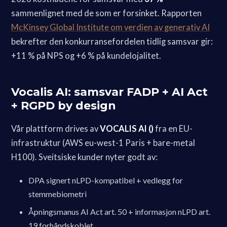
sammenlignet med de som er forsinket. Rapporten
McKinsey Global Institute om verdien av generativ AI
bekrefter den konkurransefordelen tidlig samsvar gir:
+11 % på NPS og +6 % på kundelojalitet.
Vocalis AI: samsvar FADP + AI Act
+ RGPD by design
Vår plattform drives av
VOCALIS AI ()
fra en EU-
infrastruktur (AWS eu-west-1 Paris + bare-metal
H100). Sveitsiske kunder nyter godt av:
DPA signert nLPD-kompatibel + vedlegg for
stemmebiometri
Åpningsmanus AI Act art. 50 + informasjon nLPD art.
19 forhåndskoblet