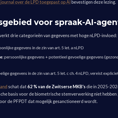
journal over de LPD toegepast op AI
bevestigen deze lezing.
sgebied voor spraak-AI-agen
werkt drie categorieën van gegevens met hoge nLPD-invloed:
oonlijke gegevens in de zin van art. 5 let. a nLPD
ie
: persoonlijke gegevens + potentieel gevoelige gegevens (gezond
oelige gegevens in de zin van art. 5 let. c ch. 4 nLPD, vereist expli
land
schat dat
62 % van de Zwitserse MKB's
die in 2025-202
sche basis voor de biometrische stemverwerking niet hebben
oor de PFPDT dat mogelijk gesanctioneerd wordt.