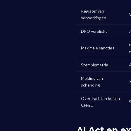
Register van
V
verwerkingen
DPO verplicht
J
u
Maximale sancties
w
Stembiometrie
A
Melding van
7
schending
Overdrachten buiten
S
CH/EU
AI Act en ex