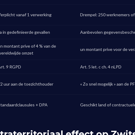
erplicht vanaf 1 verwerking
Drempel: 250 werknemers of 
a in gedefinieerde gevallen
Aanbevolen gegevensbesche
n montant prive of 4 % van de
un montant prive voor de ve
ereldwijde omzet
rt. 9 RGPD
Art. 5 let. c ch. 4 nLPD
2 uur aan de toezichthouder
« Zo snel mogelijk » aan de 
tandaardclausules + DPA
Geschikt land of contractuel
traterritoriaal effect op Zwi