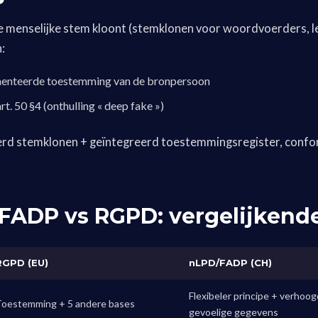
e menselijke stem kloont (stemklonen voor woordvoerders, le
:
menteerde toestemming van de bronpersoon
t. 50 §4 (onthulling « deep fake »)
eerd stemklonen + geïntegreerd toestemmingsregister, confo
 FADP vs RGPD: vergelijkende
RGPD (EU)
nLPD/FADP (CH)
Flexibeler principe + verhoog
Toestemming + 5 andere bases
gevoelige gegevens