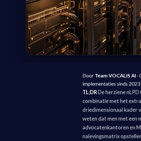
Door
Team VOCALIS AI
· 
implementaties sinds 2023
TL;DR
De herziene nLPD (
combinatie met het extra
driedimensionaal kader v
weten dat men met een ma
advocatenkantoren en MK
nalevingsmatrix opstelle