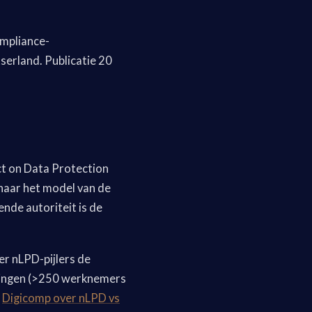
ompliance-
serland. Publicatie 20
Act on Data Protection
naar het model van de
nde autoriteit is de
er nLPD-pijlers de
rkingen (>250 werknemers
n
Digicomp over nLPD vs