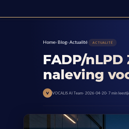
Home
›
Blog
›
Actualité
ACTUALITÉ
FADP/nLPD Z
naleving vo
V
VOCALIS AI Team
· 2026-04-20
· 7 min leestij