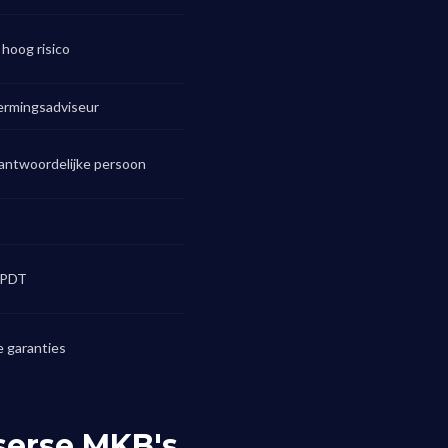
hoog risico
rmingsadviseur
rantwoordelijke persoon
PFPDT
e garanties
tserse MKB's