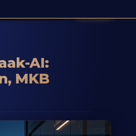
Demo boeken
tatie
Inloggen
Aanmelden
🌐 NL ▾
aak-AI:
en, MKB