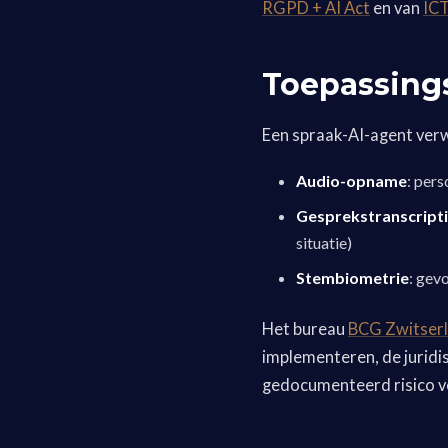
RGPD + AI Act
en van
ICT
Toepassing
Een spraak-AI-agent ver
Audio-opname
: pers
Gesprekstranscript
situatie)
Stembiometrie
: gev
Het bureau
BCG Zwitser
implementeren, de juridi
gedocumenteerd risico v