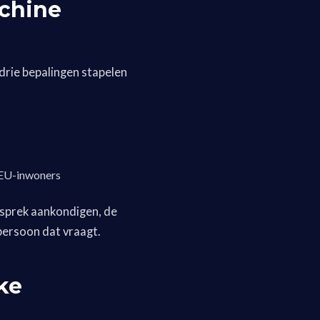
chine
 drie bepalingen stapelen
p EU-inwoners
esprek aankondigen, de
persoon dat vraagt.
ke