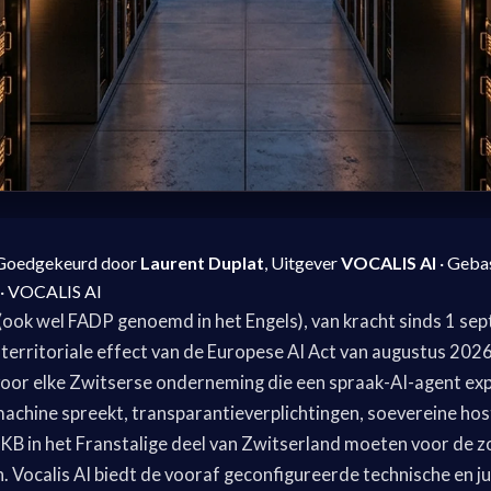
Goedgekeurd door
Laurent Duplat
, Uitgever
VOCALIS AI
· Geba
 · VOCALIS AI
ook wel FADP genoemd in het Engels), van kracht sinds 1 se
territoriale effect van de Europese AI Act van augustus 2026
oor elke Zwitserse onderneming die een spraak-AI-agent expl
chine spreekt, transparantieverplichtingen, soevereine hos
B in het Franstalige deel van Zwitserland moeten voor de 
n. Vocalis AI biedt de vooraf geconfigureerde technische en 