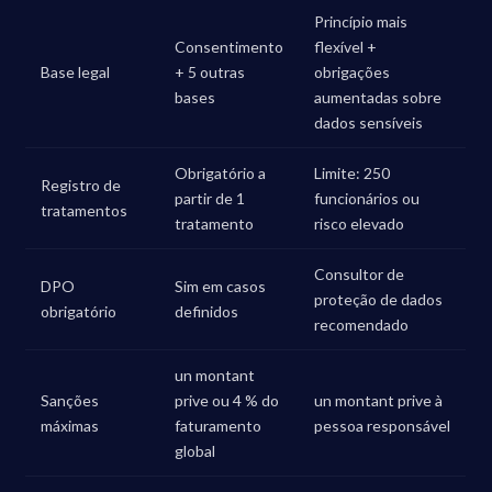
Princípio mais
Consentimento
flexível +
Base legal
+ 5 outras
obrigações
bases
aumentadas sobre
dados sensíveis
Obrigatório a
Limite: 250
Registro de
partir de 1
funcionários ou
tratamentos
tratamento
risco elevado
Consultor de
DPO
Sim em casos
proteção de dados
obrigatório
definidos
recomendado
un montant
Sanções
prive ou 4 % do
un montant prive à
máximas
faturamento
pessoa responsável
global