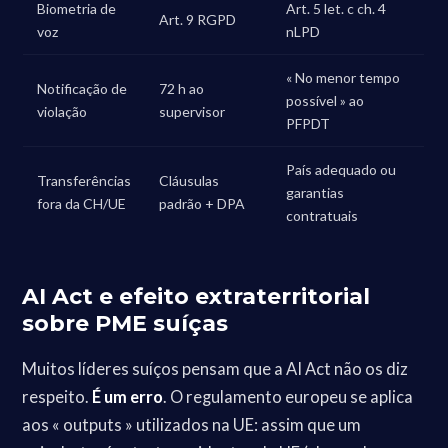
Biometria de
Art. 5 let. c ch. 4
Art. 9 RGPD
voz
nLPD
« No menor tempo
Notificação de
72 h ao
possível » ao
violação
supervisor
PFPDT
País adequado ou
Transferências
Cláusulas
garantias
fora da CH/UE
padrão + DPA
contratuais
AI Act e efeito extraterritorial
sobre PME suíças
Muitos líderes suíços pensam que a AI Act não os diz
respeito.
É um erro
. O regulamento europeu se aplica
aos « outputs » utilizados na UE: assim que um