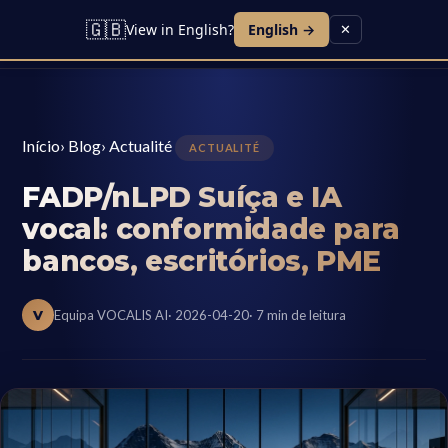
🇬🇧
View in English?
English →
✕
Início
›
Blog
›
Actualité
ACTUALITÉ
FADP/nLPD Suíça e IA
vocal: conformidade para
bancos, escritórios, PME
V
Equipa VOCALIS AI
· 2026-04-20
· 7 min de leitura