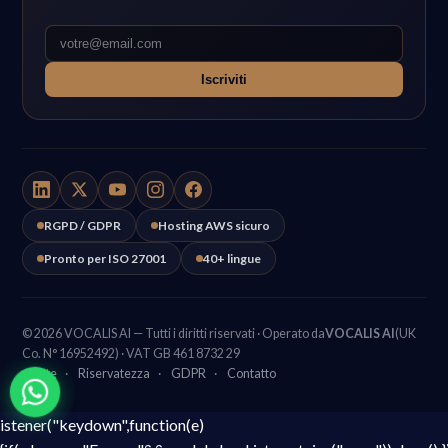
Iscriviti
RGPD / GDPR
Hosting AWS sicuro
Pronto per ISO 27001
40+ lingue
© 2026 VOCALIS AI — Tutti i diritti riservati · Operato da
VOCALIS AI
(UK
Co. N° 16952492) · VAT GB 461 8732 29
Note
·
Riservatezza
·
GDPR
·
Contatto
istener("keydown",function(e)