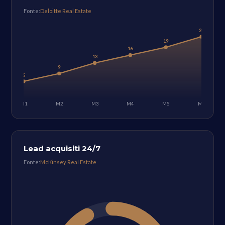
Fonte:
Deloitte Real Estate
23
19
16
13
9
6
M1
M2
M3
M4
M5
M6
Lead acquisiti 24/7
Fonte:
McKinsey Real Estate