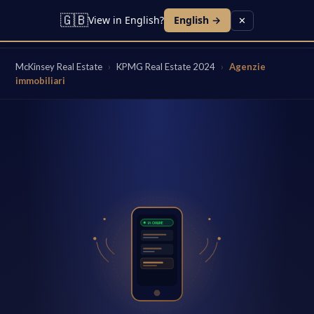
🇬🇧
View in English?
English →
✕
McKinsey Real Estate
›
KPMG Real Estate 2024
›
Agenzie
immobiliari
IA ONLINE