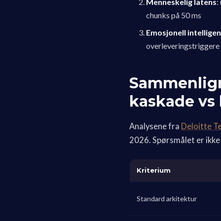
Menneskelig latens
:
chunks på 50 ms
Emosjonell intellige
overleveringstriggere
Sammenligni
kaskade vs 
Analysene fra
Deloitte T
2026. Spørsmålet er ikke
Kriterium
Standard arkitektur