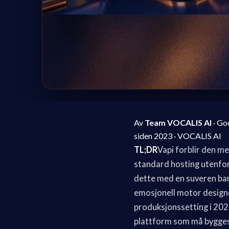
Av
Team VOCALIS AI
· Go
siden 2023 · VOCALIS AI
TL;DR
Vapi forblir den me
standard hosting utenfor
dette med en suveren bar
emosjonell motor design
produksjonssetting i 2026
plattform som må bygges