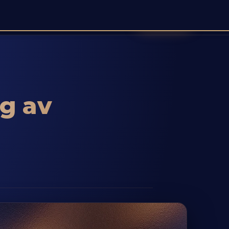
Book demo
mentasjon
Logg inn
Registrer
🌐 NO ▾
ng av