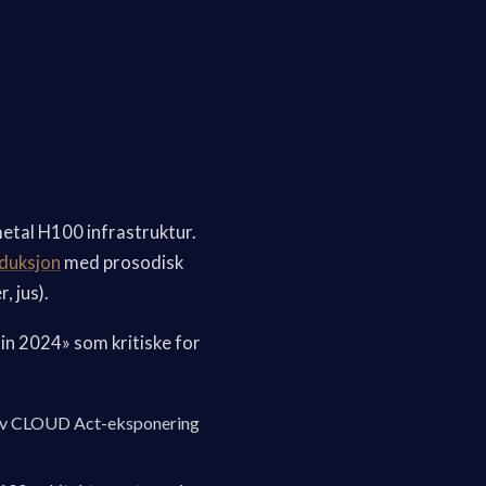
etal H100 infrastruktur.
oduksjon
med prosodisk
, jus).
 in 2024» som kritiske for
r av CLOUD Act-eksponering