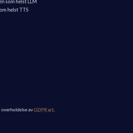
ken som helst LLM
som helst TTS
 overholdelse av
GDPR art.