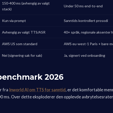
150-400 ms (avhengig av valgt
Under 50 ms end-to-end
stack)
Kun via prompt
Sanntids kontrollert prosodi
Avhengig av valgt TTS/ASR
40+ språk, regionale aksenter 
AWS US som standard
AWS eu-west-1 Paris + bare-m
Nei (signering sak for sak)
Ja, signert ved onboarding
tbenchmark 2026
er fra
Inworld AI om TTS for sanntid
, er det komfortable men
0 ms. Over dette eksploderer den opplevde avbrytelsesraten 