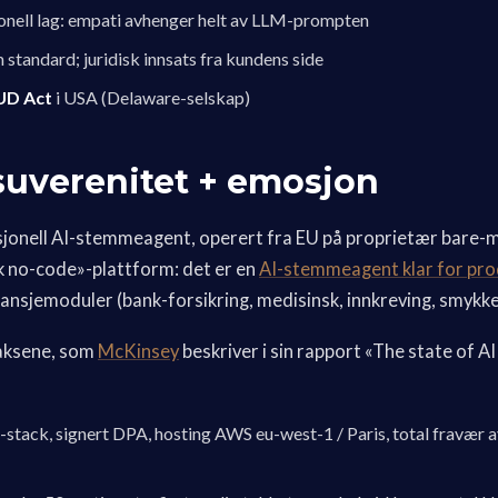
nell lag: empati avhenger helt av LLM-prompten
standard; juridisk innsats fra kundens side
D Act
i USA (Delaware-selskap)
 suverenitet + emosjon
sjonell AI-stemmeagent, operert fra EU på proprietær bare-m
sk no-code»-plattform: det er en
AI-stemmeagent klar for pr
ansjemoduler (bank-forsikring, medisinsk, innkreving, smykker
 aksene, som
McKinsey
beskriver i sin rapport «The state of AI
U-stack, signert DPA, hosting AWS eu-west-1 / Paris, total fravæ