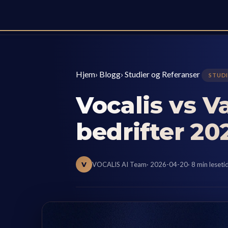
Hjem
›
Blogg
›
Studier og Referanser
STUDI
Vocalis vs 
bedrifter 20
V
VOCALIS AI Team
· 2026-04-20
· 8 min leseti