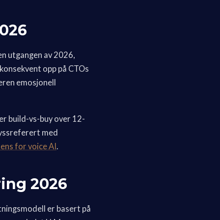
2026
nen utgangen av 2026,
n konsekvent opp på CTOs
veren emosjonell
r build-vs-buy over 12-
ryssreferert med
ens for voice AI
.
ring 2026
tningsmodell er basert på