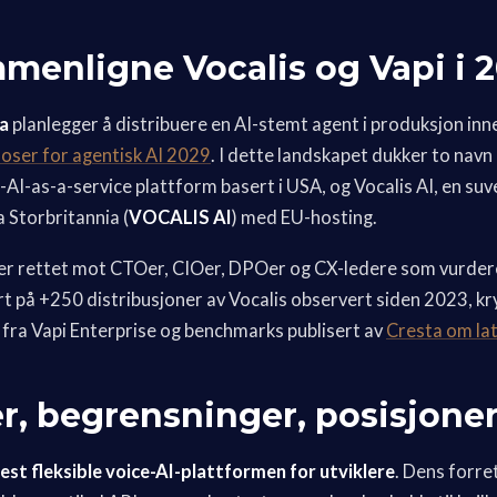
menligne Vocalis og Vapi i 
pa
planlegger å distribuere en AI-stemt agent i produksjon in
oser for agentisk AI 2029
. I dette landskapet dukker to nav
ce-AI-as-a-service plattform basert i USA, og Vocalis AI, en su
Storbritannia (
VOCALIS AI
) med EU-hosting.
r rettet mot CTOer, CIOer, DPOer og CX-ledere som vurdere
t på +250 distribusjoner av Vocalis observert siden 2023, k
fra Vapi Enterprise og benchmarks publisert av
Cresta om lat
ker, begrensninger, posisjone
est fleksible voice-AI-plattformen for utviklere
. Dens forre