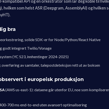
-kompatibel API og en orkestrator som lar deg koble til hvil
), hvilken som helst ASR (Deepgram, AssemblyAI) og hvilken 
ayHT).
dig bra
orkestrering, solide SDK-er for Node/Python/React Native
g godt integrert Twilio/Vonage
system (YC S23, innhentinger 2024-2025)
, overføring av samtaler, talepostdeteksjon rett ut av boksen
bservert i europeisk produksjon
USA
(AWS us-east-1): dataene går utenfor EU, noe som kompliserer
400-700 ms end-to-end uten avansert optimalisering