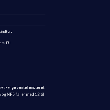
håndtert
etal EU
neskelige ventefensteret
og NPS faller med 12 til