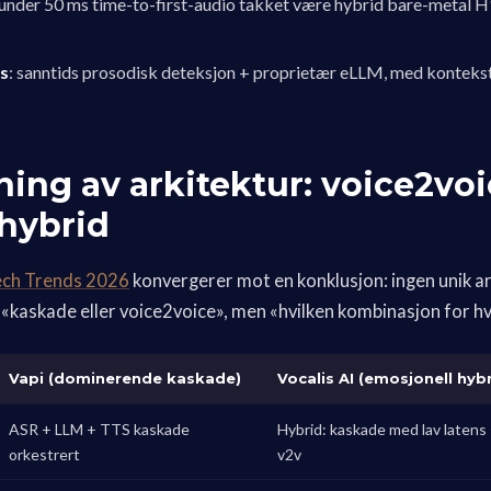
 under 50 ms time-to-first-audio takket være hybrid bare-metal 
ns
: sanntids prosodisk deteksjon + proprietær eLLM, med kontekst
ng av arkitektur: voice2voi
hybrid
ech Trends 2026
konvergerer mot en konklusjon: ingen unik ar
 «kaskade eller voice2voice», men «hvilken kombinasjon for h
Vapi (dominerende kaskade)
Vocalis AI (emosjonell hybr
ASR + LLM + TTS kaskade
Hybrid: kaskade med lav latens
orkestrert
v2v