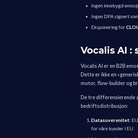
Ingen innebygd emosjo
Ingen DPA signert som 
Eksponering for
CLOU
Vocalis AI :
Vocalis AI er en B2B emo
Dette er ikke en «generi
motor, flow-builder og br
De tre differensierende
bedriftsdistribusjon:
Datasuverenitet
: E
for våre kunder i EU