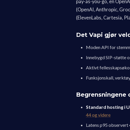
pay-as-you-go, en OpenAI
(OpenAI, Anthropic, Groq
(ElevenLabs, Cartesia, Pl
Det Vapi gjør vel
Moden API for stemme
Innebygd SIP-støtte o
Aktivt fellesskapsøko
Funksjonskall, verktøy
Begrensningene o
Standard hosting i 
44 og videre
Latens p95 observert 