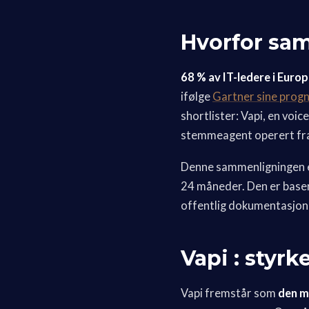
Hvorfor sam
68 % av IT-ledere i Euro
ifølge
Gartner sine progn
shortlister: Vapi, en voi
stemmeagent operert fra 
Denne sammenligningen e
24 måneder. Den er baser
offentlig dokumentasjon 
Vapi : styr
Vapi fremstår som
den m