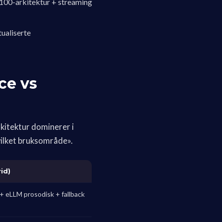
H100-arkitektur + streaming
ualiserte
ce vs
kitektur dominerer i
vilket bruksområde».
id)
 + eLLM prosodisk + fallback