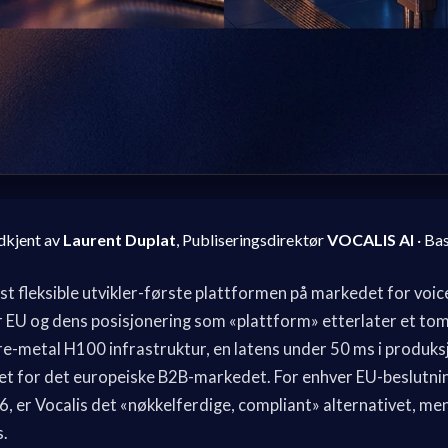
dkjent av
Laurent Duplat
, Publiseringsdirektør
VOCALIS AI
· Ba
st fleksible utvikler-første plattformen på markedet for voic
 EU og dens posisjonering som «plattform» etterlater et tomr
e-metal H100 infrastruktur, en latens under 50 ms i produks
et for det europeiske B2B-markedet. For enhver EU-beslutni
, er Vocalis det «nøkkelferdige, compliant» alternativet, men
.