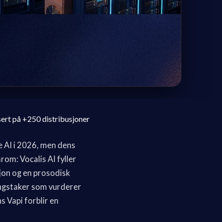
sert på +250 distribusjoner
e AI i 2026, men dens
om: Vocalis AI fyller
jon og en prosodisk
ngstaker som vurderer
s Vapi forblir en