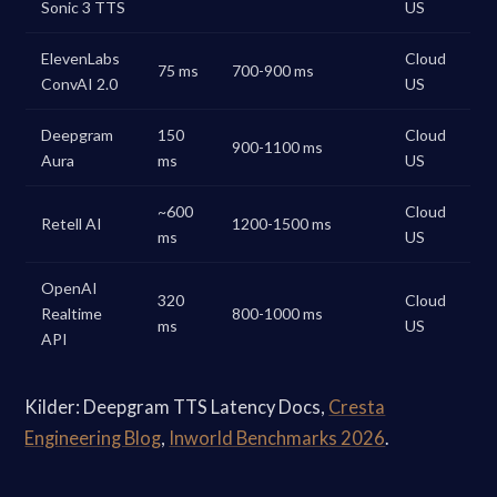
Sonic 3 TTS
US
ElevenLabs
Cloud
75 ms
700-900 ms
ConvAI 2.0
US
Deepgram
150
Cloud
900-1100 ms
Aura
ms
US
~600
Cloud
Retell AI
1200-1500 ms
ms
US
OpenAI
320
Cloud
Realtime
800-1000 ms
ms
US
API
Kilder: Deepgram TTS Latency Docs,
Cresta
Engineering Blog
,
Inworld Benchmarks 2026
.