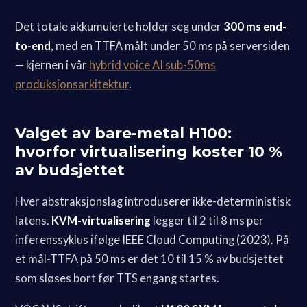
Det totale akkumulerte holder seg under
300 ms end-
to-end
, med en TTFA målt under 50 ms på serversiden
— kjernen i vår
hybrid voice AI sub-50ms
produksjonsarkitektur
.
Valget av bare-metal H100:
hvorfor virtualisering koster 10 %
av budsjettet
Hver abstraksjonslag introduserer ikke-deterministisk
latens.
KVM-virtualisering
legger til 2 til 8 ms per
inferenssyklus ifølge IEEE Cloud Computing (2023). På
et mål-TTFA på 50 ms er det 10 til 15 % av budsjettet
som sløses bort før TTS engang startes.