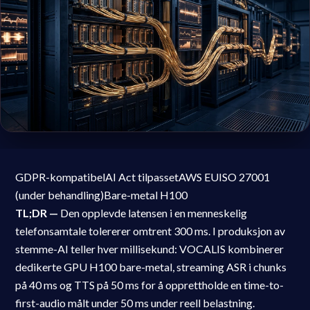
GDPR-kompatibel
AI Act tilpasset
AWS EU
ISO 27001
(under behandling)
Bare-metal H100
TL;DR —
Den opplevde latensen i en menneskelig
telefonsamtale tolererer omtrent 300 ms. I produksjon av
stemme-AI teller hver millisekund: VOCALIS kombinerer
dedikerte GPU H100 bare-metal, streaming ASR i chunks
på 40 ms og TTS på 50 ms for å opprettholde en time-to-
first-audio målt under 50 ms under reell belastning.