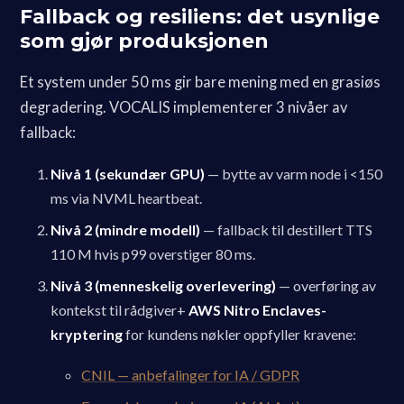
Fallback og resiliens: det usynlige
som gjør produksjonen
Et system under 50 ms gir bare mening med en grasiøs
degradering. VOCALIS implementerer 3 nivåer av
fallback:
Nivå 1 (sekundær GPU)
— bytte av varm node i <150
ms via NVML heartbeat.
Nivå 2 (mindre modell)
— fallback til destillert TTS
110 M hvis p99 overstiger 80 ms.
Nivå 3 (menneskelig overlevering)
— overføring av
kontekst til rådgiver+
AWS Nitro Enclaves-
kryptering
for kundens nøkler oppfyller kravene:
CNIL — anbefalinger for IA / GDPR