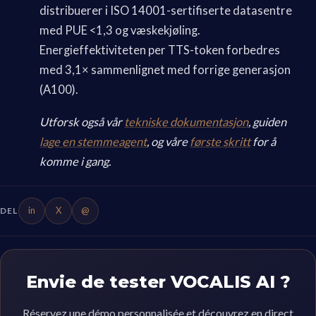
distribuerer i ISO 14001-sertifiserte datasentre
med PUE <1,3 og væskekjøling.
Energieffektiviteten per TTS-token forbedres
med 3,1× sammenlignet med forrige generasjon
(A100).
Utforsk også vår
tekniske dokumentasjon
, guiden
lage en stemmeagent
, og våre
første skritt
for å
komme i gang.
in
X
@
DEL
Envie de tester VOCALIS AI ?
Réservez une démo personnalisée et découvrez en direct