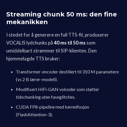
Streaming chunk 50 ms: den fine
mekanikken
I stedet for å generere en full TTS-fil, produserer
VOCALIS lydchunks på
40 ms til 50 ms
som
umiddelbart strømmer til SIP-klienten. Den
hjemmelagde TTS bruker:
Transformer-encoder destillert til 310 M parametere
(vs 2 B lærer-modell).
Modifisert HiFi-GAN vokoder som støtter
tidschunking uten faseglitches.
CUDA FP8-pipeline med kernelfusjon
(FlashAttention-3).