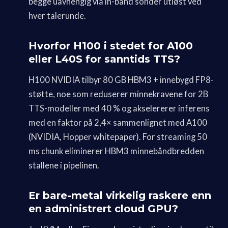
begge uavhengig via in-band sonder utløst ved
hver talerunde.
Hvorfor H100 i stedet for A100
eller L40S for sanntids TTS?
H100 NVIDIA tilbyr 80 GB HBM3 + innebygd FP8-
støtte, noe som reduserer minnekravene for 2B
TTS-modeller med 40 % og akselererer inferens
med en faktor på 2,4× sammenlignet med A100
(NVIDIA, Hopper whitepaper). For streaming 50
ms chunk eliminerer HBM3 minnebåndbredden
stallene i pipelinen.
Er bare-metal virkelig raskere enn
en administrert cloud GPU?