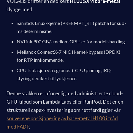
VOCALIS drifter en dedikert
H100 SXM bare-metal
klynge, med:
Sanntids Linux-kjerne (PREEMPT_RT) patcha for sub-
ms determinisme.
NVLink 900 GB/s mellom GPU-er for modellsharding.
Mellanox ConnectX-7 NIC i kernel-bypass (DPDK)
for RTP innkommende.
CPU-isolasjon via cgroups + CPU pinning, IRQ-
styring dedikert til lydkjerner.
Denne stakken er uforenlig med administrerte cloud-
GPU-tilbud som Lambda Labs eller RunPod. Det er en
strukturell capex-investering som rettferdiggjør vår
souverene posisjonering av bare-metal H100 i tråd
med FADP
.