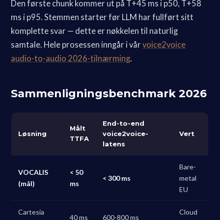
Den første chunk kommer ut på T+45 ms i p50, T+58
ms i p95. Stemmen starter før LLM har fullført sitt
komplette svar — dette er nøkkelen til naturlig
samtale. Hele prosessen inngår i vår
voice2voice
audio-to-audio 2026-tilnærming
.
Sammenligningsbenchmark 2026
End-to-end
Målt
Løsning
voice2voice-
Vert
TTFA
latens
Bare-
VOCALIS
< 50
< 300 ms
metal
(mål)
ms
EU
Cartesia
Cloud
40 ms
600-800 ms