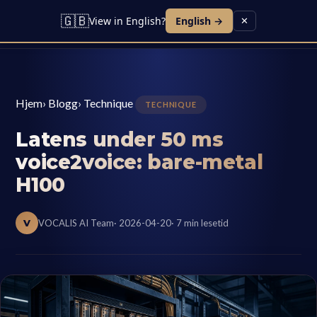
🇬🇧
View in English?
English →
✕
Hjem
›
Blogg
›
Technique
TECHNIQUE
Latens under 50 ms
voice2voice: bare-metal
H100
V
VOCALIS AI Team
· 2026-04-20
· 7 min lesetid