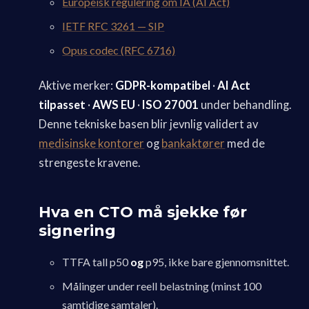
Europeisk regulering om IA (AI Act)
IETF RFC 3261 — SIP
Opus codec (RFC 6716)
Aktive merker:
GDPR-kompatibel
·
AI Act
tilpasset
·
AWS EU
·
ISO 27001
under behandling.
Denne tekniske basen blir jevnlig validert av
medisinske kontorer
og
bankaktører
med de
strengeste kravene.
Hva en CTO må sjekke før
signering
TTFA tall p50
og
p95, ikke bare gjennomsnittet.
Målinger under reell belastning (minst 100
samtidige samtaler).