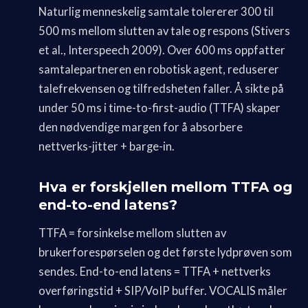
Naturlig menneskelig samtale tolererer 300 til
500 ms mellom slutten av tale og respons (Stivers
et al., Interspeech 2009). Over 600 ms oppfatter
samtalepartneren en robotisk agent, reduserer
talefrekvensen og tilfredsheten faller. Å sikte på
under 50 ms i time-to-first-audio (TTFA) skaper
den nødvendige margen for å absorbere
nettverks-jitter + barge-in.
Hva er forskjellen mellom TTFA og
end-to-end latens?
TTFA = forsinkelse mellom slutten av
brukerforespørselen og det første lydprøven som
sendes. End-to-end latens = TTFA + nettverks
overføringstid + SIP/VoIP buffer. VOCALIS måler