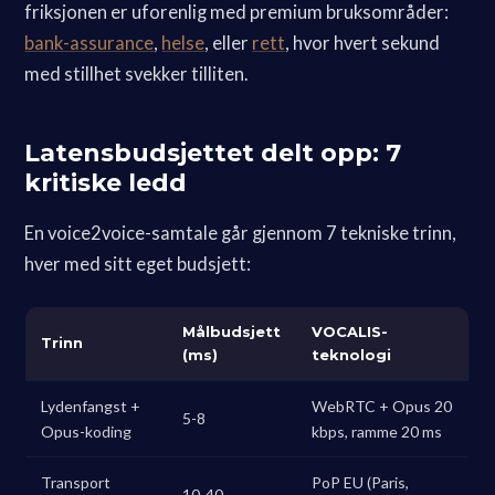
friksjonen er uforenlig med premium bruksområder:
bank-assurance
,
helse
, eller
rett
, hvor hvert sekund
med stillhet svekker tilliten.
Latensbudsjettet delt opp: 7
kritiske ledd
En voice2voice-samtale går gjennom 7 tekniske trinn,
hver med sitt eget budsjett:
Målbudsjett
VOCALIS-
Trinn
(ms)
teknologi
Lydenfangst +
WebRTC + Opus 20
5-8
Opus-koding
kbps, ramme 20 ms
Transport
PoP EU (Paris,
10-40