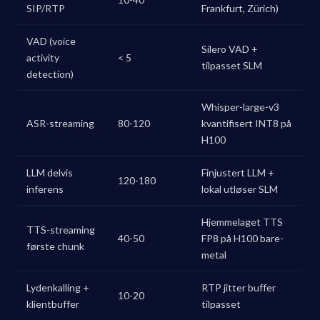
SIP/RTP
Frankfurt, Zürich)
VAD (voice
Silero VAD +
activity
< 5
tilpasset SLM
detection)
Whisper-large-v3
ASR-streaming
80-120
kvantifisert INT8 på
H100
LLM delvis
Finjustert LLM +
120-180
inferens
lokal utløser SLM
Hjemmelaget TTS
TTS-streaming
40-50
FP8 på H100 bare-
første chunk
metal
Lydenkalling +
RTP jitter buffer
10-20
klientbuffer
tilpasset