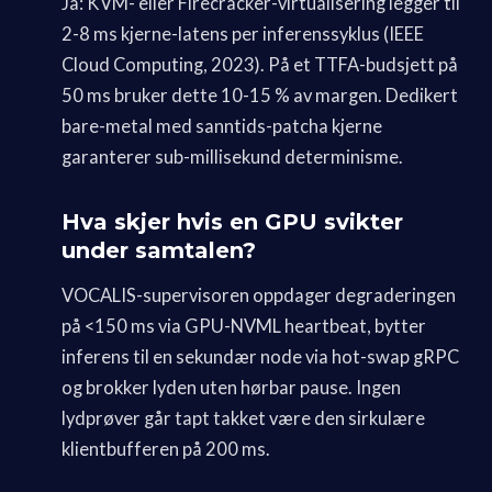
Ja: KVM- eller Firecracker-virtualisering legger til
2-8 ms kjerne-latens per inferenssyklus (IEEE
Cloud Computing, 2023). På et TTFA-budsjett på
50 ms bruker dette 10-15 % av margen. Dedikert
bare-metal med sanntids-patcha kjerne
garanterer sub-millisekund determinisme.
Hva skjer hvis en GPU svikter
under samtalen?
VOCALIS-supervisoren oppdager degraderingen
på <150 ms via GPU-NVML heartbeat, bytter
inferens til en sekundær node via hot-swap gRPC
og brokker lyden uten hørbar pause. Ingen
lydprøver går tapt takket være den sirkulære
klientbufferen på 200 ms.