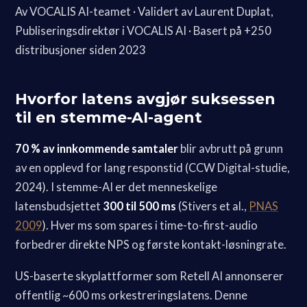
Av VOCALIS AI-teamet · Validert av Laurent Duplat,
Publiseringsdirektør i VOCALIS AI · Basert på +250
distribusjoner siden 2023
Hvorfor latens avgjør suksessen
til en stemme-AI-agent
70 % av innkommende samtaler
blir avbrutt på grunn
av en opplevd for lang responstid (CCW Digital-studie,
2024). I stemme-AI er det menneskelige
latensbudsjettet
300 til 500 ms
(Stivers et al.,
PNAS
2009
). Hver ms som spares i time-to-first-audio
forbedrer direkte NPS og første kontakt-løsningrate.
US-baserte skyplattformer som Retell AI annonserer
offentlig ~600 ms orkestreringslatens. Denne