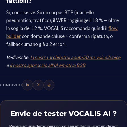
fattibili?
Sì, con riserve. Su un corpus BTP (martello
pneumatico, traffico), il WER raggiunge il 18 % — oltre
la soglia del 12 %. VOCALIS raccomanda quindi il
flow
builder
con domande chiuse + conferma ripetuta, o
fallback umano già a 2 errori.
Vedi anche:
la nostra architettura sub-50 ms voice2voice
e
il nostro approccio all'IA emotiva B2B
.
in
X
@
CONDIVIDI
Envie de tester VOCALIS AI ?
Réservez une démo personnalisée et découvrez en direct