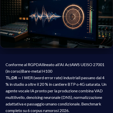
Conforme al RGPD
Allineato all'AI Act
AWS UE
ISO 27001
(in corso)
Bare-metal H100
TL;DR —
I WER (word error rate) industriali passano dal 4
% in studio a oltre il 20 % in cantiere BTP o 4G saturata. Un
agente vocale IA pronto per la produzione combina VAD
multilivello, denoising neuronale (DNS), normalizzazione
adattativa e passaggio umano condizionale. Benchmark
completo su 6 corpus rumorosi 2026.