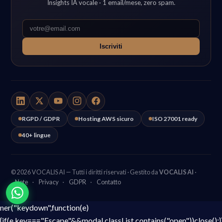
Insights IA vocale · 1 email/mese, zero spam.
Iscriviti
RGPD / GDPR
Hosting AWS sicuro
ISO 27001 ready
40+ lingue
© 2026 VOCALIS AI — Tutti i diritti riservati · Gestito da
VOCALIS AI
·
Note
·
Privacy
·
GDPR
·
Contatto
ner("keydown",function(e)
{if(e.key==="Escape"&&modal.classList.contains("open"))close();}