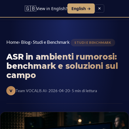
🇬🇧
View in English?
English →
✕
Home
›
Blog
›
Studi e Benchmark
STUDI E BENCHMARK
ASR in ambienti rumorosi:
benchmark e soluzioni sul
campo
V
Team VOCALIS AI
· 2026-04-20
· 5 min di lettura