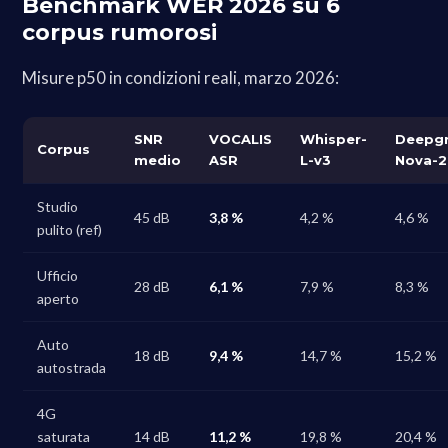
Benchmark WER 2026 su 6
corpus rumorosi
Misure p50 in condizioni reali, marzo 2026:
SNR
VOCALIS
Whisper-
Deepg
Corpus
medio
ASR
L-v3
Nova-2
Studio
45 dB
3,8 %
4,2 %
4,6 %
pulito (ref)
Ufficio
28 dB
6,1 %
7,9 %
8,3 %
aperto
Auto
18 dB
9,4 %
14,7 %
15,2 %
autostrada
4G
saturata
14 dB
11,2 %
19,8 %
20,4 %