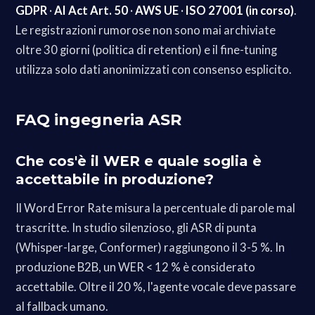
GDPR
·
AI Act Art. 50
·
AWS UE
·
ISO 27001 (in corso)
.
Le registrazioni rumorose non sono mai archiviate
oltre 30 giorni (politica di retention) e il fine-tuning
utilizza solo dati anonimizzati con consenso esplicito.
FAQ ingegneria ASR
Che cos'è il WER e quale soglia è
accettabile in produzione?
Il Word Error Rate misura la percentuale di parole mal
trascritte. In studio silenzioso, gli ASR di punta
(Whisper-large, Conformer) raggiungono il 3-5 %. In
produzione B2B, un WER < 12 % è considerato
accettabile. Oltre il 20 %, l'agente vocale deve passare
al fallback umano.