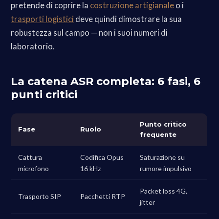
pretende di coprire la
costruzione artigianale
o i
trasporti logistici
deve quindi dimostrare la sua
robustezza sul campo — non i suoi numeri di
laboratorio.
La catena ASR completa: 6 fasi, 6
punti critici
Punto critico
Fase
Ruolo
frequente
Cattura
Codifica Opus
Saturazione su
microfono
16 kHz
rumore impulsivo
Packet loss 4G,
Trasporto SIP
Pacchetti RTP
jitter