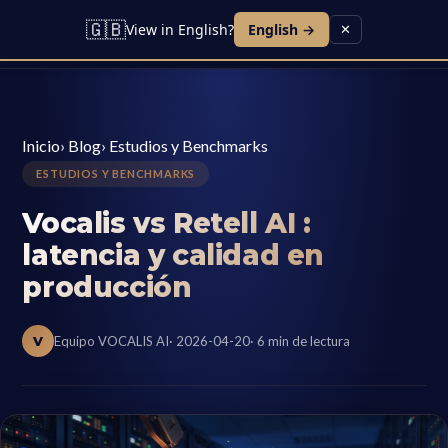
🇬🇧
View in English?
English →
✕
Inicio
›
Blog
›
Estudios y Benchmarks
ESTUDIOS Y BENCHMARKS
Vocalis vs Retell AI :
latencia y calidad en
producción
V
Equipo VOCALIS AI
· 2026-04-20
· 6 min de lectura