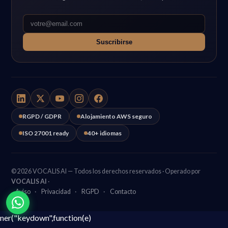
Suscribirse
RGPD / GDPR
Alojamiento AWS seguro
ISO 27001 ready
40+ idiomas
© 2026 VOCALIS AI — Todos los derechos reservados · Operado por
VOCALIS AI
·
Aviso
·
Privacidad
·
RGPD
·
Contacto
ner("keydown",function(e)