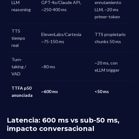
LLM
GPT-4o/Claude API,
enrutamiento
reasoning
~250-400 ms
LLM, ~20 ms
primer-token
TTS
ElevenLabs/Cartesia
TTS propietario
tiempo
~75-150 ms
chunks 50 ms
real
Turn-
~20 ms, con
taking /
~80 ms
eLLM trigger
VAD
TTFA p50
~600 ms
<50 ms
anunciada
Latencia: 600 ms vs sub-50 ms,
impacto conversacional