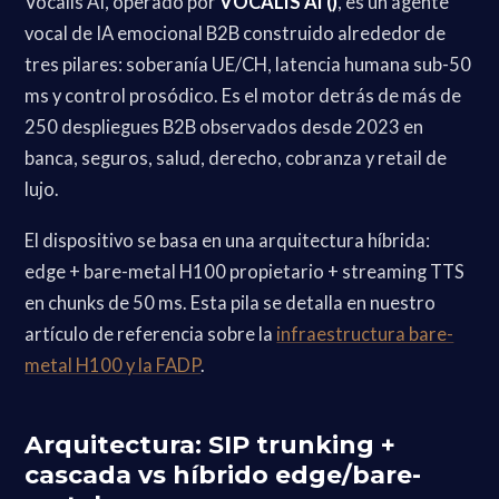
Vocalis AI, operado por
VOCALIS AI ()
, es un agente
vocal de IA emocional B2B construido alrededor de
tres pilares: soberanía UE/CH, latencia humana sub-50
ms y control prosódico. Es el motor detrás de más de
250 despliegues B2B observados desde 2023 en
banca, seguros, salud, derecho, cobranza y retail de
lujo.
El dispositivo se basa en una arquitectura híbrida:
edge + bare-metal H100 propietario + streaming TTS
en chunks de 50 ms. Esta pila se detalla en nuestro
artículo de referencia sobre la
infraestructura bare-
metal H100 y la FADP
.
Arquitectura: SIP trunking +
cascada vs híbrido edge/bare-