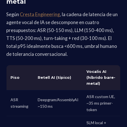
metal
Según
Cresta Engineering
, la cadena de latencia de un
agente vocal de IA se descompone en cuatro
presupuestos: ASR (50-150 ms), LLM (150-400 ms),
TTS (50-200 ms), turn-taking + red (30-100 ms). El
total p95 idealmente busca <600 ms, umbral humano
de tolerancia conversacional.
Vocalis AI
Piso
Retell AI (típico)
(híbrido bare-
metal)
ASR custom UE,
ASR
Deepgram/AssemblyAI
~35 ms primer-
streaming
~150 ms
token
SLM local +