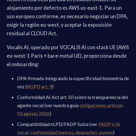
alojamiento por defecto es AWS us-east-1. Para un
uso europeo conforme, es necesario negociar un DPA,
exigir la región eu-west, y aceptar la exposición
residual al CLOUD Act.
Vocalis AI, operado por VOCALIS AI con stack UE (AWS
eu-west-1 París + bare-metal UE), proporciona desde
el onboarding:
DPA firmado integrando la especificidad biometría de
voz (
RGPD art. 9
)
Conformidad AI Act art. 50 sobre la transparencia del
agente vocal (ver nuestra guía
obligaciones artículo
50 agosto 2026
)
Compatibilidad nLPD/FADP Suiza (ver
FADP e IA
vocal: conformidad bancos, despachos, pymes
)