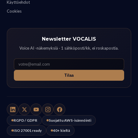
Käyttöehdot
Cookies
Newsletter VOCALIS
Voice AI -näkemyksiä · 1 sähköposti/kk, ei roskapostia.
Tilaa
RGPD / GDPR
Suojattu AWS-isännöinti
ISO 27001 ready
40+ kieltä