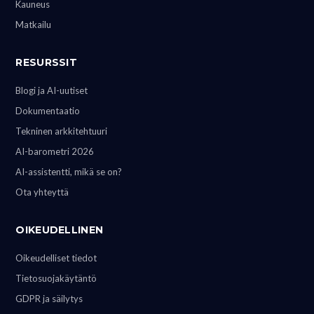
Kauneus
Matkailu
RESURSSIT
Blogi ja AI-uutiset
Dokumentaatio
Tekninen arkkitehtuuri
AI-barometri 2026
AI-assistentti, mikä se on?
Ota yhteyttä
OIKEUDELLINEN
Oikeudelliset tiedot
Tietosuojakäytäntö
GDPR ja säilytys