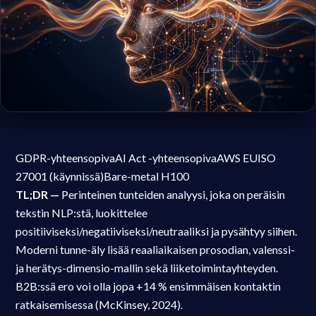
GDPR-yhteensopiva
AI Act -yhteensopiva
AWS EU
ISO
27001 (käynnissä)
Bare-metal H100
TL;DR —
Perinteinen tunteiden analyysi, joka on peräisin
tekstin NLP:stä, luokittelee
positiiviseksi/negatiiviseksi/neutraaliksi ja pysähtyy siihen.
Moderni tunne-äly lisää reaaliaikaisen prosodian, valenssi-
ja herätys-dimensio-mallin sekä liiketoimintayhteyden.
B2B:ssä ero voi olla jopa +14 % ensimmäisen kontaktin
ratkaisemisessa (McKinsey, 2024).