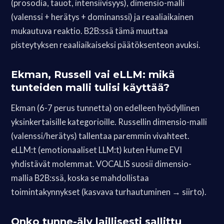
(prosodia, tauot, intensiivisyys), dimensio-malli
(valenssi + herätys + dominanssi) ja reaaliaikainen
mukautuva reaktio. B2B:ssä tämä muuttaa
pisteytyksen reaaliaikaiseksi päätöksenteon avuksi.
Ekman, Russell vai eLLM: mikä
tunteiden malli tulisi käyttää?
Ekman (6-7 perus tunnetta) on edelleen hyödyllinen
yksinkertaisille kategorioille. Russellin dimensio-malli
(valenssi/herätys) tallentaa paremmin vivahteet.
eLLM:t (emotionaaliset LLM:t) kuten Hume EVI
yhdistävät molemmat. VOCALIS suosii dimensio-
mallia B2B:ssä, koska se mahdollistaa
toimintakynnykset (kasvava turhautuminen → siirto).
Onko tunne-äly laillisesti sallittu