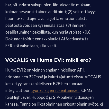
harjoitusdata sukupuolen, iän, aksentin mukaan,
kolmannesvuosittainen auditointi; (2) selitettävyys
huomio-karttojen avulla, jotta emotionaalista
päätöstä voidaan kyseenalaistaa; (3) ihmisen
osallistuminen pakollista, kun herätyspiste >0,8.
Dokumentoidut ennakkoluulot Affectivasta tai
FER:stä valvotaan jatkuvasti.
VOCALIS vs Hume EVI: mikä ero?
Hume EVI 2 on yleinen englanninkielinen API,
erinomainen B2C:ssä ja kuluttajatuotteissa. VOCALIS
keskittyy ranskankieliseen B2B:hen suoraan
integraatioon
työnkulkujen rakentamisen
, CRM:n
(GoHighLevel, HubSpot) ja SIP-puhelinratkaisujen
kanssa. Tunne on liiketoiminnan orkestroinnin syöte, ei