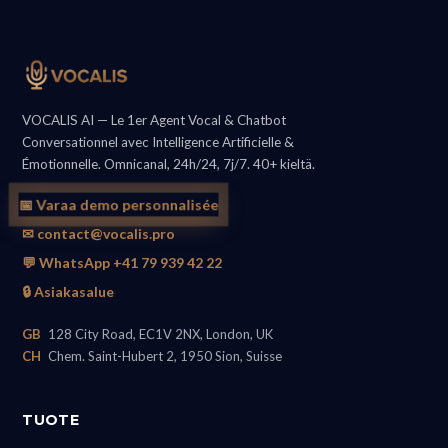
VOCALIS AI — Le 1er Agent Vocal & Chatbot
Conversationnel avec Intelligence Artificielle &
Émotionnelle. Omnicanal, 24h/24, 7j/7. 40+ kieltä.
📅 Varaa demo personnalisée
✉ contact@vocalis.pro
💬 WhatsApp +41 79 939 42 22
🔒 Asiakasalue
GB
128 City Road, EC1V 2NX, London, UK
CH
Chem. Saint-Hubert 2, 1950 Sion, Suisse
TUOTE