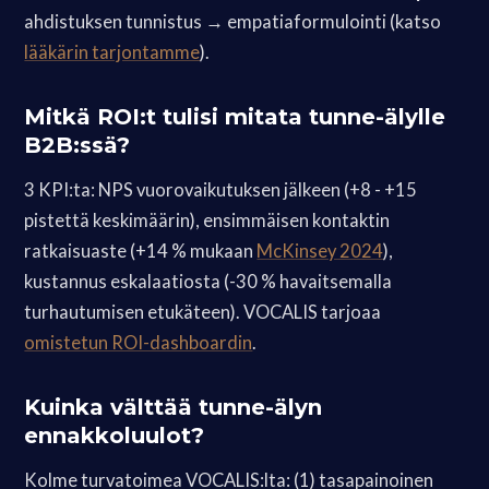
ahdistuksen tunnistus → empatiaformulointi (katso
lääkärin tarjontamme
).
Mitkä ROI:t tulisi mitata tunne-älylle
B2B:ssä?
3 KPI:ta: NPS vuorovaikutuksen jälkeen (+8 - +15
pistettä keskimäärin), ensimmäisen kontaktin
ratkaisuaste (+14 % mukaan
McKinsey 2024
),
kustannus eskalaatiosta (-30 % havaitsemalla
turhautumisen etukäteen). VOCALIS tarjoaa
omistetun ROI-dashboardin
.
Kuinka välttää tunne-älyn
ennakkoluulot?
Kolme turvatoimea VOCALIS:lta: (1) tasapainoinen