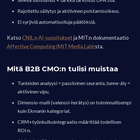
Rajoitettu säilytys ja aktiivinen poistamisoikeus.
Ei syrjiviä automatisoituja päätöksiä.
Katso
CNIL:n AI-suositukset
ja MIT:n dokumentaatio
Affective Computing (MIT Media Lab)
:sta.
Mitä B2B CMO:n tulisi muistaa
Tunteiden analyysi = passiivinen seuranta, tunne-äly =
aktiivinen vipu.
Dimensio-malli (valenssi-herätys) on toiminnallisempi
kuin Ekmanin kategoriat.
CRM+työnkulkuintegraatio määrittää todellisen
ROI:n.