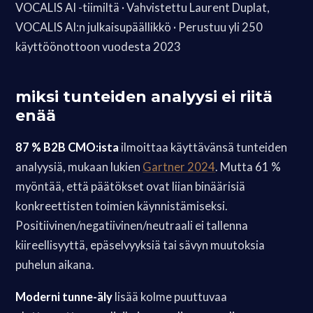
VOCALIS AI -tiimiltä · Vahvistettu Laurent Duplat,
VOCALIS AI:n julkaisupäällikkö · Perustuu yli 250
käyttöönottoon vuodesta 2023
miksi tunteiden analyysi ei riitä
enää
87 % B2B CMO:ista
ilmoittaa käyttävänsä tunteiden
analyysiä, mukaan lukien
Gartner 2024
. Mutta 61 %
myöntää, että päätökset ovat liian binäärisiä
konkreettisten toimien käynnistämiseksi.
Positiivinen/negatiivinen/neutraali ei tallenna
kiireellisyyttä, epäselvyyksiä tai sävyn muutoksia
puhelun aikana.
Moderni tunne-äly
lisää kolme puuttuvaa