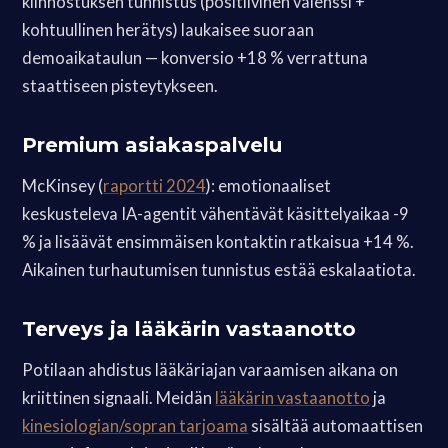
kiinnostuksen tunnistus (positiivinen valenssi +
kohtuullinen herätys) laukaisee suoraan
demoaikataulun — konversio +18 % verrattuna
staattiseen pisteytykseen.
Premium asiakaspalvelu
McKinsey (
raportti 2024
): emotionaaliset
keskusteleva IA-agentit vähentävät käsittelyaikaa -9
% ja lisäävät ensimmäisen kontaktin ratkaisua +14 %.
Aikainen turhautumisen tunnistus estää eskalaatiota.
Terveys ja lääkärin vastaanotto
Potilaan ahdistus lääkäriajan varaamisen aikana on
kriittinen signaali. Meidän
lääkärin vastaanotto
ja
kinesiologian/sopran tarjoama
sisältää automaattisen