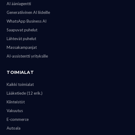
AI ääniagentti
Generatiivinen AI liideille
WhatsApp Business AI
Saapuvat puhelut
Lähtevät puhelut
Massakampanjat
AI-assistentti yrityksille
TOIMIALAT
Kaikki toimialat
Lääketiede (12 erik.)
Kiinteistöt
Vakuutus
E-commerce
Autoala