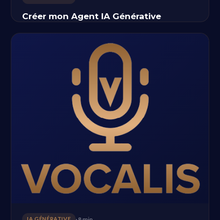
Créer mon Agent IA Générative
· 8 min
IA GÉNÉRATIVE