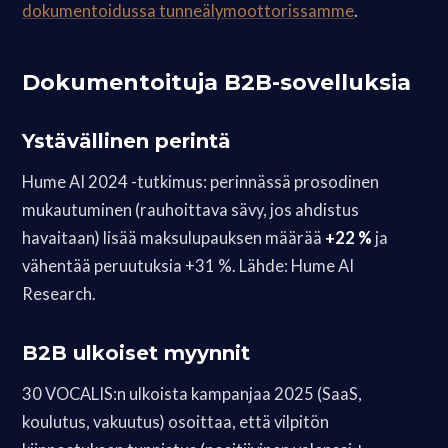
dokumentoidussa tunneälymoottorissamme
.
Dokumentoituja B2B-sovelluksia
Ystävällinen perintä
Hume AI 2024 -tutkimus: perinnässä prosodinen
mukautuminen (rauhoittava sävy, jos ahdistus
havaitaan) lisää maksulupauksen määrää
+22 %
ja
vähentää peruutuksia +31 %. Lähde: Hume AI
Research.
B2B ulkoiset myynnit
30 VOCALIS:n ulkoista kampanjaa 2025 (SaaS,
koulutus, vakuutus) osoittaa, että vilpitön