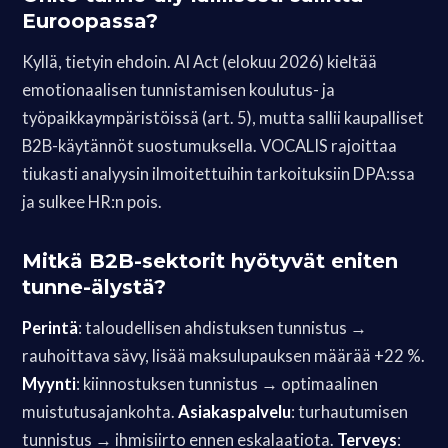
Euroopassa?
Kyllä, tietyin ehdoin. AI Act (elokuu 2026) kieltää
emotionaalisen tunnistamisen koulutus- ja
työpaikkaympäristöissä (art. 5), mutta sallii kaupalliset
B2B-käytännöt suostumuksella. VOCALIS rajoittaa
tiukasti analyysin ilmoitettuihin tarkoituksiin DPA:ssa
ja sulkee HR:n pois.
Mitkä B2B-sektorit hyötyvät eniten
tunne-älystä?
Perintä
: taloudellisen ahdistuksen tunnistus →
rauhoittava sävy, lisää maksulupauksen määrää +22 %.
Myynti
: kiinnostuksen tunnistus → optimaalinen
muistutusajankohta.
Asiakaspalvelu
: turhautumisen
tunnistus → ihmisiirto ennen eskalaatiota.
Terveys
: