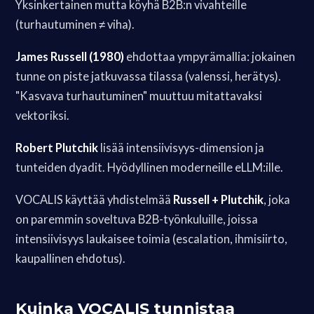
Yksinkertainen mutta köyhä B2B:n vivahteille
(turhautuminen ≠ viha).
James Russell (1980)
ehdottaa ympyrämallia: jokainen
tunne on piste jatkuvassa tilassa (valenssi, herätys).
"Kasvava turhautuminen" muuttuu mitattavaksi
vektoriksi.
Robert Plutchik
lisää intensiivisyys-dimension ja
tunteiden dyadit. Hyödyllinen moderneille eLLM:ille.
VOCALIS käyttää yhdistelmää
Russell + Plutchik
, joka
on paremmin soveltuva B2B-työnkuluille, joissa
intensiivisyys laukaisee toimia (escalation, ihmisiirto,
kaupallinen ehdotus).
Kuinka VOCALIS tunnistaa