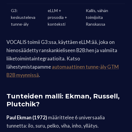
G3:
eLLM +
Kallis, vähän
keskusteleva
prosodia +
toimijoita
tunne-äly
konteksti
Ranskassa
VOCALIS toimii G3:ssa, käyttäen eLLM:ää, joka on
hienosäädetty ranskankieliseen B2B:hen ja valmiita
liiketoimintaintegraatioita. Katso
lähestymistapamme
automaattinen tunne-äly GTM
B2B myynnissä
.
Tunteiden malli: Ekman, Russell,
Plutchik?
Paul Ekman (1972)
määrittelee 6 universaalia
tunnetta: ilo, suru, pelko, viha, inho, yllätys.