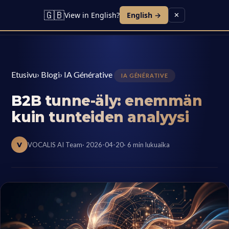
🇬🇧
View in English?
English →
✕
Etusivu
›
Blogi
›
IA Générative
IA GÉNÉRATIVE
B2B tunne-äly: enemmän
kuin tunteiden analyysi
V
VOCALIS AI Team
· 2026-04-20
· 6 min lukuaika