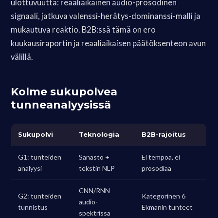
ulottuvuutta: reaaliaikainen audio-prosodinen
signaali, jatkuva valenssi-herätys-dominanssi-malli ja
mukautuva reaktio. B2B:ssä tämä on ero
kuukausiraportin ja reaaliaikaisen päätöksenteon avun
välillä.
Kolme sukupolvea
tunneanalyysissä
Sukupolvi
Teknologia
B2B-rajoitus
G1: tunteiden
Sanasto +
Ei tempoa, ei
analyysi
tekstin NLP
prosodiaa
CNN/RNN
G2: tunteiden
Kategorinen 6
audio-
tunnistus
Ekmanin tunteet
spektrissä