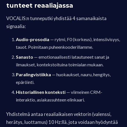
tunteet reaaliajassa
VOCALIS:n tunneputki yhdistää 4 samanaikaista
signaalia:
Audio-prosodia
— rytmi, F0 (korkeus), intensiivisyys,
tauot. Poimitaan puheenkooderillamme.
Sanasto
— emotionaalisesti latautuneet sanat ja
ilmaukset, kontekstoituina toimialan mukaan.
Paralingvistiikka
— huokaukset, nauru, hengitys,
epäröinti.
Historiallinen konteksti
— viimeinen CRM-
interaktio, asiakassuhteen elinkaari.
Yhdistelmä antaa reaaliaikaisen vektorin (valenssi,
herätys, luottamus) 10 Hz:llä, jota voidaan hyödyntää