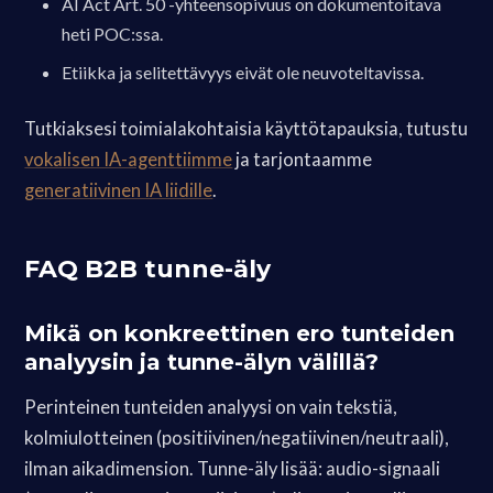
AI Act Art. 50 -yhteensopivuus on dokumentoitava
heti POC:ssa.
Etiikka ja selitettävyys eivät ole neuvoteltavissa.
Tutkiaksesi toimialakohtaisia käyttötapauksia, tutustu
vokalisen IA-agenttiimme
ja tarjontaamme
generatiivinen IA liidille
.
FAQ B2B tunne-äly
Mikä on konkreettinen ero tunteiden
analyysin ja tunne-älyn välillä?
Perinteinen tunteiden analyysi on vain tekstiä,
kolmiulotteinen (positiivinen/negatiivinen/neutraali),
ilman aikadimension. Tunne-äly lisää: audio-signaali