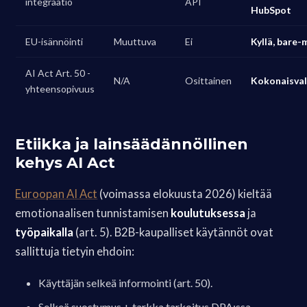
integraatio
API
HubSpot
EU-isännöinti
Muuttuva
Ei
Kyllä, bare-
AI Act Art. 50 -
N/A
Osittainen
Kokonaisval
yhteensopivuus
Etiikka ja lainsäädännöllinen
kehys AI Act
Euroopan AI Act
(voimassa elokuusta 2026) kieltää
emotionaalisen tunnistamisen
koulutuksessa
ja
työpaikalla
(art. 5). B2B-kaupalliset käytännöt ovat
sallittuja tietyin ehdoin:
Käyttäjän selkeä informointi (art. 50).
Selkeä suostumus + tarkka tarkoitus DPA:ssa.