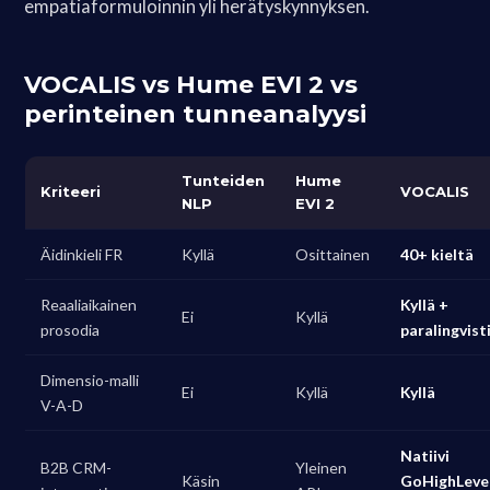
empatiaformuloinnin yli herätyskynnyksen.
VOCALIS vs Hume EVI 2 vs
perinteinen tunneanalyysi
Tunteiden
Hume
Kriteeri
VOCALIS
NLP
EVI 2
Äidinkieli FR
Kyllä
Osittainen
40+ kieltä
Reaaliaikainen
Kyllä +
Ei
Kyllä
prosodia
paralingvist
Dimensio-malli
Ei
Kyllä
Kyllä
V-A-D
Natiivi
B2B CRM-
Yleinen
Käsin
GoHighLevel