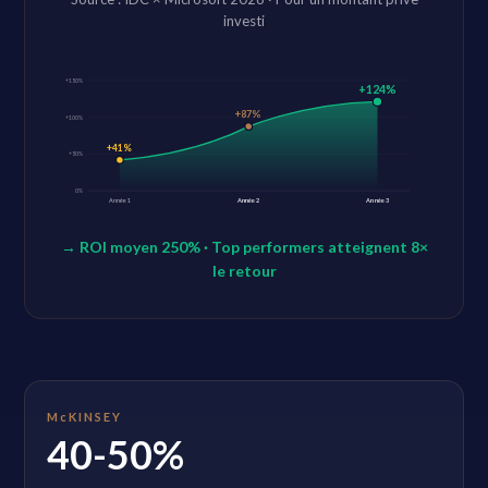
investi
+150%
+124%
+87%
+100%
+41%
+50%
0%
Année 1
Année 2
Année 3
→ ROI moyen 250% · Top performers atteignent 8×
le retour
McKINSEY
40-50%