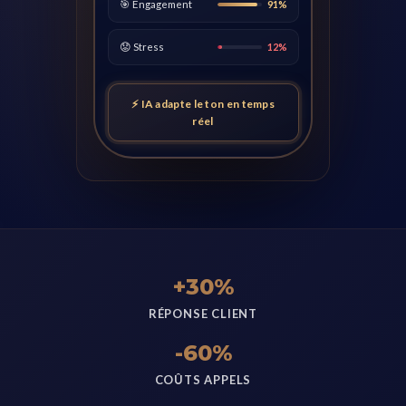
🎯 Engagement
91%
😟 Stress
12%
⚡ IA adapte le ton en temps
réel
+30%
RÉPONSE CLIENT
-60%
COÛTS APPELS