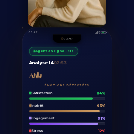
09:49
02:47
Agent en ligne · <1s
Analyse IA
02:55
ÉMOTIONS DÉTECTÉES
84%
Satisfaction
93%
Intérêt
91%
Engagement
12%
Stress