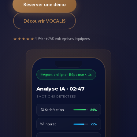
Réserver une démo
Découvrir VOCALIS
★★★★★
4.9/5 · +250 entreprises équipées
Agent en ligne · Réponse < 1s
Analyse IA · 02:47
ÉMOTIONS DÉTECTÉES
😊 Satisfaction
84%
💡 Intérêt
75%