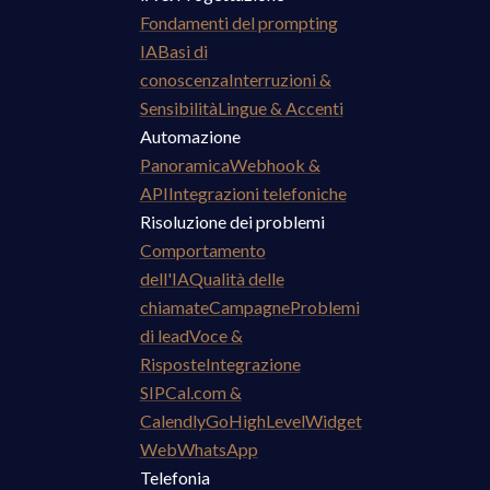
Fondamenti del prompting
IA
Basi di
conoscenza
Interruzioni &
Sensibilità
Lingue & Accenti
Automazione
Panoramica
Webhook &
API
Integrazioni telefoniche
Risoluzione dei problemi
Comportamento
dell'IA
Qualità delle
chiamate
Campagne
Problemi
di lead
Voce &
Risposte
Integrazione
SIP
Cal.com &
Calendly
GoHighLevel
Widget
Web
WhatsApp
Telefonia