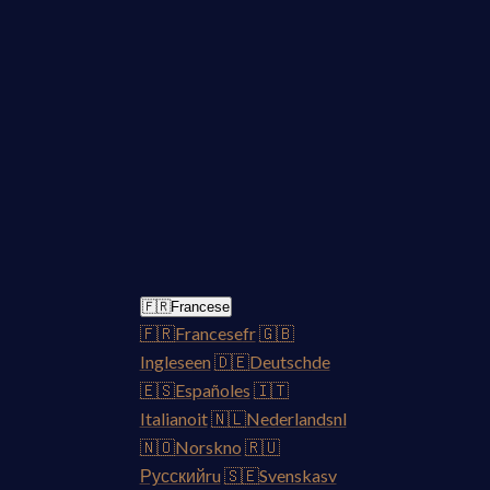
🇫🇷
Francese
🇫🇷
Francese
fr
🇬🇧
Inglese
en
🇩🇪
Deutsch
de
🇪🇸
Español
es
🇮🇹
Italiano
it
🇳🇱
Nederlands
nl
🇳🇴
Norsk
no
🇷🇺
Русский
ru
🇸🇪
Svenska
sv