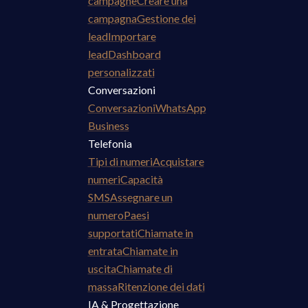
campagne
Creare una
campagna
Gestione dei
lead
Importare
lead
Dashboard
personalizzati
Conversazioni
Conversazioni
WhatsApp
Business
Telefonia
Tipi di numeri
Acquistare
numeri
Capacità
SMS
Assegnare un
numero
Paesi
supportati
Chiamate in
entrata
Chiamate in
uscita
Chiamate di
massa
Ritenzione dei dati
IA & Progettazione