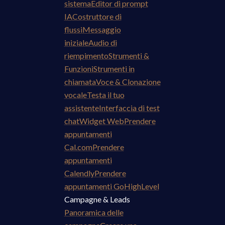
sistema
Editor di prompt
IA
Costruttore di
flussi
Messaggio
iniziale
Audio di
riempimento
Strumenti &
Funzioni
Strumenti in
chiamata
Voce & Clonazione
vocale
Testa il tuo
assistente
Interfaccia di test
chat
Widget Web
Prendere
appuntamenti
Cal.com
Prendere
appuntamenti
Calendly
Prendere
appuntamenti GoHighLevel
Campagne & Leads
Panoramica delle