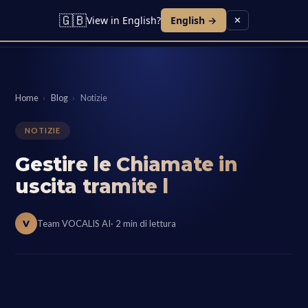
🇬🇧
View in English?
English →
✕
Home
›
Blog
›
Notizie
NOTIZIE
Gestire le Chiamate in
uscita tramite l
V
Team VOCALIS AI
· 2 min di lettura