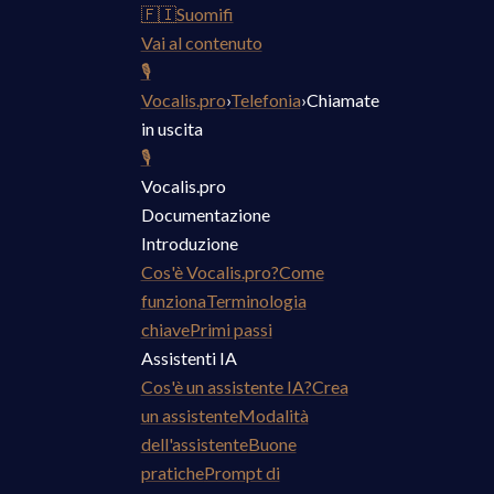
🇫🇮
Suomi
fi
Vai al contenuto
🎙
Vocalis.pro
›
Telefonia
›
Chiamate
in uscita
🎙
Vocalis.pro
Documentazione
Introduzione
Cos'è Vocalis.pro?
Come
funziona
Terminologia
chiave
Primi passi
Assistenti IA
Cos'è un assistente IA?
Crea
un assistente
Modalità
dell'assistente
Buone
pratiche
Prompt di