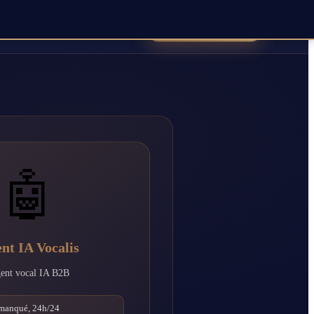
Réserver une démo
Agent Vocal
Contact
Blog
Carrières
🤖
nt IA Vocalis
ent vocal IA B2B
 manqué, 24h/24