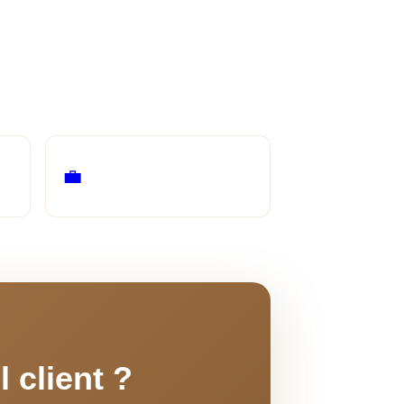
ns
r.
Recouvrement de créances
💼
Relances intelligentes, conformité
 client ?