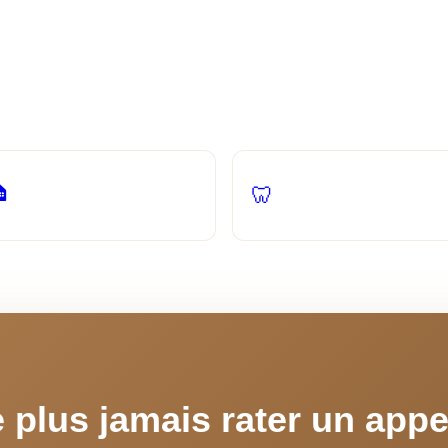
utres secteurs que nous servo
'agent Vocalis s'adapte au vocabulaire et aux workflows de chaque métie
Immobilier
Cabinets dentaires

🦷
Qualification leads, RDV
Réduction no-shows, rappels
automatisés
automatiques
e plus jamais rater un appel