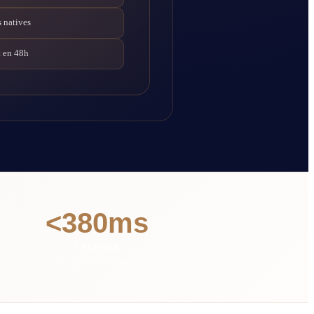
 natives
 en 48h
<380ms
LATENCE
réponse agent IA Vocalis