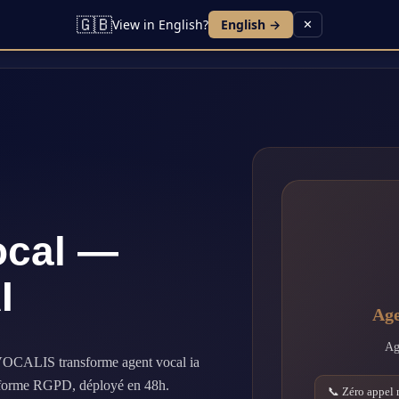
🇬🇧
View in English?
English →
✕
Lead IA
ocal —
I
Age
Ag
VOCALIS transforme agent vocal ia
onforme RGPD, déployé en 48h.
📞 Zéro appel