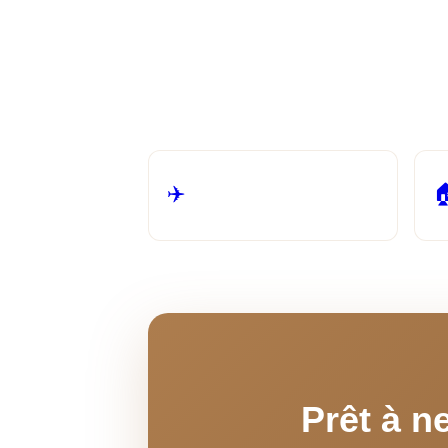
A
L
Agences de voyage & TO
✈️

SAV 24/7, multilingue, gestion
incidents
Prêt à n