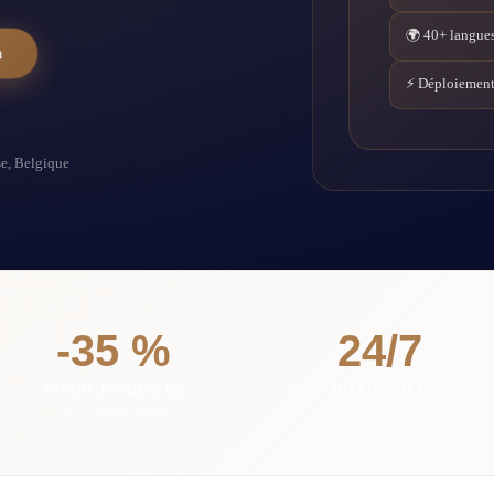
🌍 40+ langues
n
⚡ Déploiement
se, Belgique
-35 %
24/7
CHARGE ÉQUIPES
DISPONIBLE
sur les appels entrants
sans interruption ni fatigue