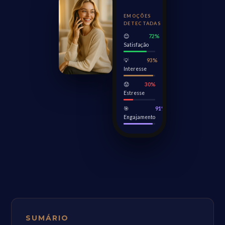
EMOÇÕES
DETECTADAS
😊
72%
Satisfação
💡
93%
Interesse
😟
30%
Estresse
🎯
91%
Engajamento
SUMÁRIO