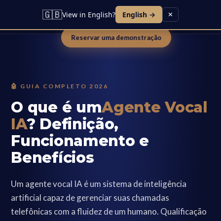
Carreiras
Documentação
Conectar-se
🇬🇧
View in English?
English →
✕
Inscrever-me
Reservar uma demonstração
🤖 GUIA COMPLETO 2026
O que é um
Agente Vocal
IA
? Definição,
Funcionamento e
Benefícios
Um agente vocal IA é um sistema de inteligência
artificial capaz de gerenciar suas chamadas
telefônicas com a fluidez de um humano. Qualificação