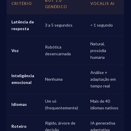
BOT 1.0
CRITÉRIO
VOCALIS AI
GENÉRICO
Latência de
3 a 5 segundos
< 1 segundo
resposta
Natural,
Robótica
Voz
prosódia
desencarnada
humana
Análise +
Inteligência
Nenhuma
adaptação em
emocional
tempo real
Um só
Mais de 40
Idiomas
(frequentemente)
idiomas nativos
Rígido, árvore de
IA generativa
Roteiro
decisão
adaptativa