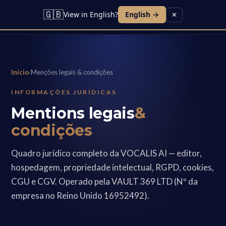
🇬🇧
View in English?
English →
✕
Início
›
Menções legais & condições
INFORMAÇÕES JURÍDICAS
Mentions legais
&
condições
Quadro jurídico completo da VOCALIS AI — editor,
hospedagem, propriedade intelectual, RGPD, cookies,
CGU e CGV. Operado pela VAULT 369 LTD (Nº da
empresa no Reino Unido 16952492).