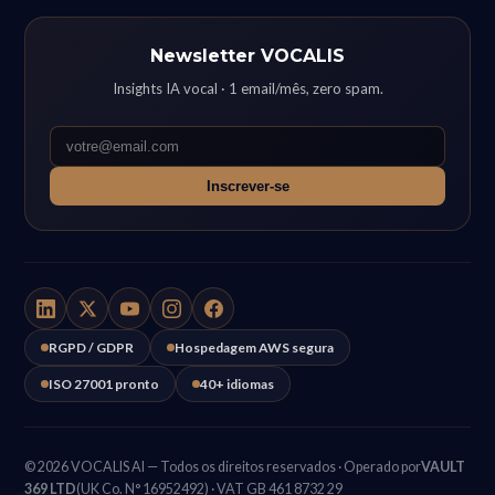
Newsletter VOCALIS
Insights IA vocal · 1 email/mês, zero spam.
Inscrever-se
RGPD / GDPR
Hospedagem AWS segura
ISO 27001 pronto
40+ idiomas
© 2026 VOCALIS AI — Todos os direitos reservados · Operado por
VAULT
369 LTD
(UK Co. N° 16952492) · VAT GB 461 8732 29