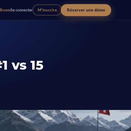
Réserver une démo
eRoom
Se connecter
M'inscrire
1 vs 15