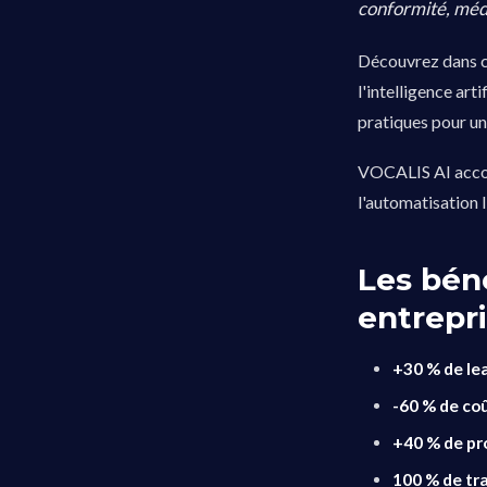
conformité, médi
Découvrez dans 
l'intelligence art
pratiques pour un
VOCALIS AI accomp
l'automatisation
Les bén
entrepr
+30 % de lea
-60 % de co
+40 % de pr
100 % de tra