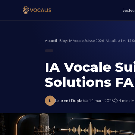
Secteu
Accueil
›
Blog
›
IA Vocale Suisse 2026 : Vocalis #1 vs 15 
IA Vocale Sui
Solutions F
L
Laurent Duplat
📅 14 mars 2026
⏱ 4 min de 