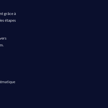
nt grâce à
 des étapes
vers
es.
stématique