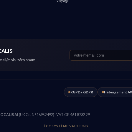
Voyage
CALIS
email/mois, zéro spam.
RGPD / GDPR
Hébergement AW
OCALIS AI
(UK Co. N° 16952492) · VAT GB 461 8732 29
ÉCOSYSTÈME VAULT 369