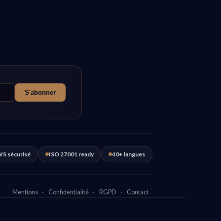
S'abonner
S sécurisé
ISO 27001 ready
40+ langues
Mentions
·
Confidentialité
·
RGPD
·
Contact