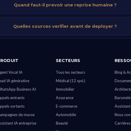
Quand faut-il prevoir une reprise humaine ?
Quelles sources verifier avant de deployer ?
PRODUIT
SECTEURS
RESSO
gent Vocal IA
Tous les secteurs
Blog & Ac
ead IA générative
Médical (12 spé.)
Document
hatsApp Business AI
Immobilier
Architect
ppels entrants
Assurance
Baromètr
ppels sortants
E-commerce
Assistant
ampagnes de masse
Automobile
Nous con
ssistant IA entreprise
Beauté
Carrières