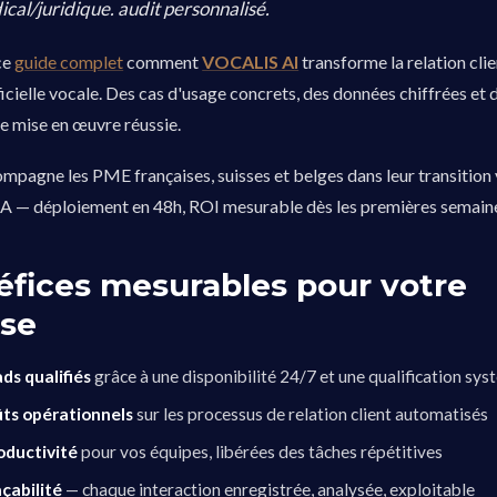
cal/juridique. audit personnalisé.
ce
guide complet
comment
VOCALIS AI
transforme la relation clie
ificielle vocale. Des cas d'usage concrets, des données chiffrées et
e mise en œuvre réussie.
agne les PME françaises, suisses et belges dans leur transition 
 IA — déploiement en 48h, ROI mesurable dès les premières semain
éfices mesurables pour votre
ise
ds qualifiés
grâce à une disponibilité 24/7 et une qualification sy
ûts opérationnels
sur les processus de relation client automatisés
oductivité
pour vos équipes, libérées des tâches répétitives
çabilité
— chaque interaction enregistrée, analysée, exploitable