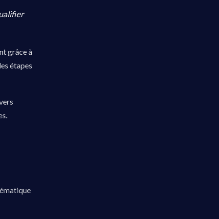
alifier
nt grâce à
 des étapes
vers
es.
stématique