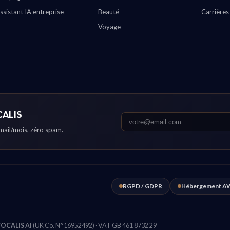
ssistant IA entreprise
Beauté
Carrières
Voyage
CALIS
email/mois, zéro spam.
RGPD / GDPR
Hébergement AW
OCALIS AI
(UK Co. N° 16952492) · VAT GB 461 8732 29