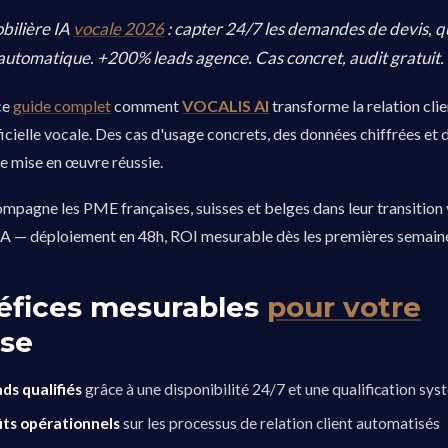
bilière IA
vocale 2026
: capter 24/7 les demandes de devis, qu
utomatique. +200% leads agence. Cas concret, audit gratuit.
ce
guide complet
comment
VOCALIS AI
transforme la relation clie
ificielle vocale. Des cas d'usage concrets, des données chiffrées et
e mise en œuvre réussie.
agne les PME françaises, suisses et belges dans leur transition 
 IA — déploiement en 48h, ROI mesurable dès les premières semain
éfices mesurables
pour votre
ise
ds qualifiés
grâce à une disponibilité 24/7 et une qualification sy
ûts opérationnels
sur les processus de relation client automatisés