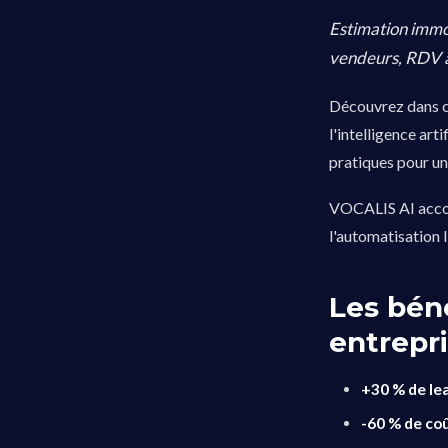
Estimation immo
vendeurs, RDV a
Découvrez dans 
l'intelligence art
pratiques pour un
VOCALIS AI accomp
l'automatisation
Les bén
entrepr
+30 % de lea
-60 % de co