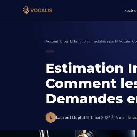
Secteu
Accueil
›
Blog
›
Estimation Immobilière par IA Vocale :
Estimation I
Comment les
Demandes e
L
Laurent Duplat
📅 1 mai 2026
⏱ 5 min de lec