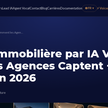
rs
Lead IA
Agent Vocal
Contact
Blog
Carrières
Documentation
⚡ Voic
🌐 FR ▾
 Comment les Agen…
mmobilière par IA V
 Agences Captent
n 2026
ture