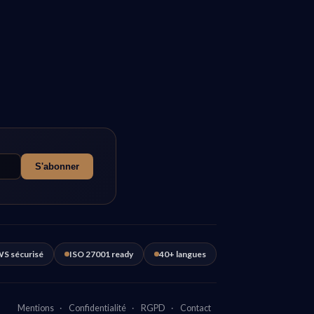
S'abonner
S sécurisé
ISO 27001 ready
40+ langues
Mentions
·
Confidentialité
·
RGPD
·
Contact