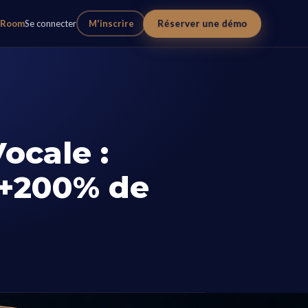
Réserver une démo
eRoom
Se connecter
M'inscrire
ocale :
 +200% de