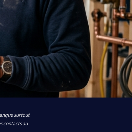
manque surtout
s contacts au