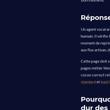
Réponse
Un agent vocal ar
humain. Il vérifie 
moment de reprise
aux flux artisan, 
Cette page doit se
pages métier liées
cocon correct reli
standard
et
lead 
Pourquoi
dur des