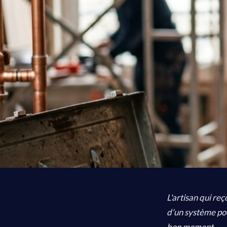
L'artisan qui re
d'un système pou
bon moment.