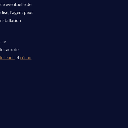
nce éventuelle de
disé, l'agent peut
nstallation
t ce
 le taux de
de leads
et
récap