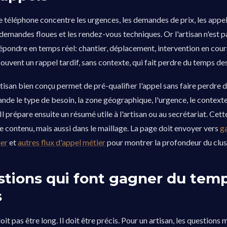
 le téléphone concentre les urgences, les demandes de prix, les appe
demandes floues et les rendez-vous techniques. Or l'artisan n'est p
épondre en temps réel: chantier, déplacement, intervention en cours
 souvent un rappel tardif, sans contexte, qui fait perdre du temps de
tisan bien conçu permet de pré-qualifier l'appel sans faire perdre 
ande le type de besoin, la zone géographique, l'urgence, le contexte
Il prépare ensuite un résumé utile à l'artisan ou au secrétariat. Cett
le contenu, mais aussi dans le maillage. La page doit envoyer vers
g
ier
et
autres flux d'appel métier
pour montrer la profondeur du clus
stions qui font gagner du tem
s
oit pas être long. Il doit être précis. Pour un artisan, les questions