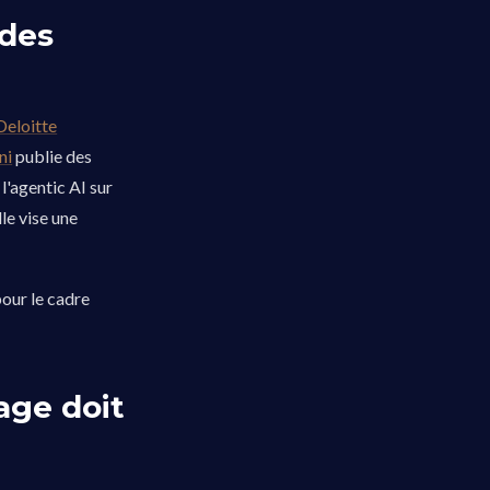
ndes
Deloitte
ni
publie des
 l'agentic AI sur
le vise une
our le cadre
age doit