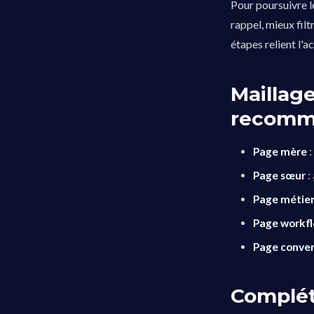
Pour poursuivre l
rappel, mieux fil
étapes relient l'a
Maillage
recomm
Page mère
Page sœur
:
Page métie
Page workf
Page conver
Complét