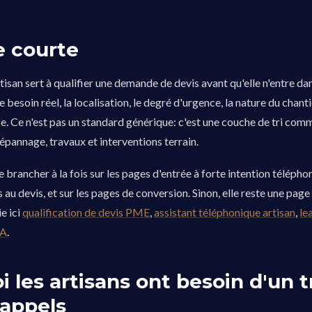
 courte
tisan sert à qualifier une demande de devis avant qu'elle n'entre da
le besoin réel, la localisation, le degré d'urgence, la nature du chanti
. Ce n'est pas un standard générique: c'est une couche de tri com
dépannage, travaux et interventions terrain.
 brancher à la fois sur les pages d'entrée à forte intention téléphon
 au devis, et sur les pages de conversion. Sinon, elle reste une page
e ici
qualification de devis PME
,
assistant téléphonique artisan
,
le
IA
.
 les artisans ont besoin d'un tr
 appels