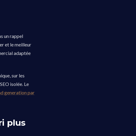
ns un rappel
er et le meilleur
mercial adaptée
ique, sur les
 SEO isolée. Le
ad generation par
i plus