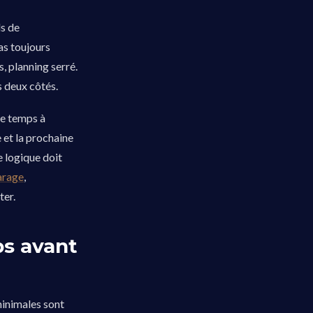
ls de
as toujours
, planning serré.
s deux côtés.
de temps à
 et la prochaine
e logique doit
arage
,
ter.
ps avant
 minimales sont