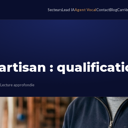
Secteurs
Lead IA
Agent Vocal
Contact
Blog
Carriè
rtisan : qualificat
Lecture approfondie