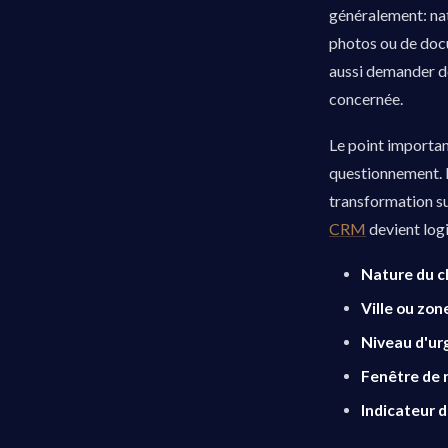
généralement: nat
photos ou de docum
aussi demander de
concernée.
Le point importan
questionnement. Il
transformation su
CRM
devient log
Nature du ch
Ville ou zon
Niveau d'ur
Fenêtre de r
Indicateur 