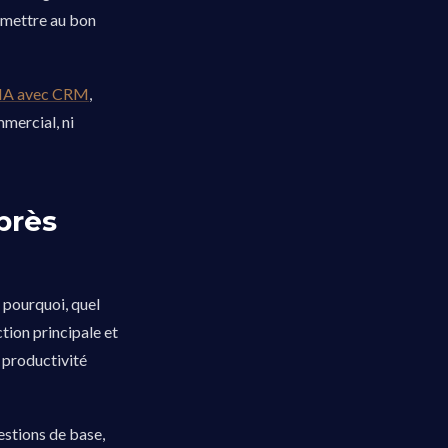
nsmettre au bon
l IA avec CRM
,
mmercial, ni
près
, pourquoi, quel
tion principale et
 productivité
estions de base,