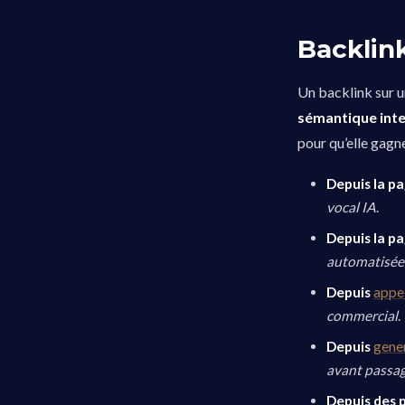
Backlink
Un backlink sur u
sémantique int
pour qu’elle gagn
Depuis la p
vocal IA
.
Depuis la p
automatisée
Depuis
appel
commercial
.
Depuis
gene
avant passa
Depuis des 