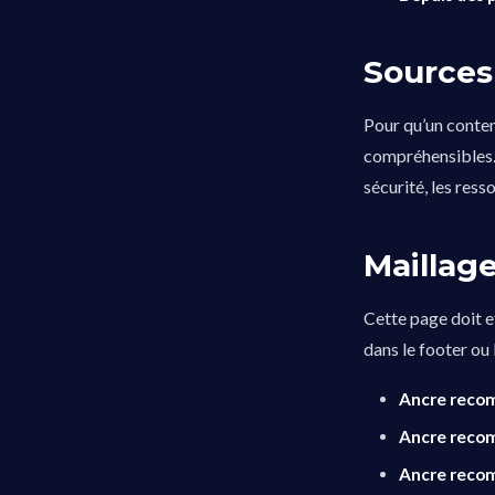
Sources 
Pour qu’un contenu
compréhensibles. S
sécurité, les re
Maillage
Cette page doit e
dans le footer ou 
Ancre rec
Ancre rec
Ancre rec