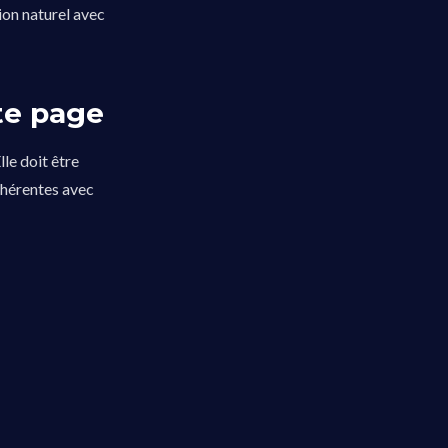
tion naturel avec
te page
lle doit être
ohérentes avec