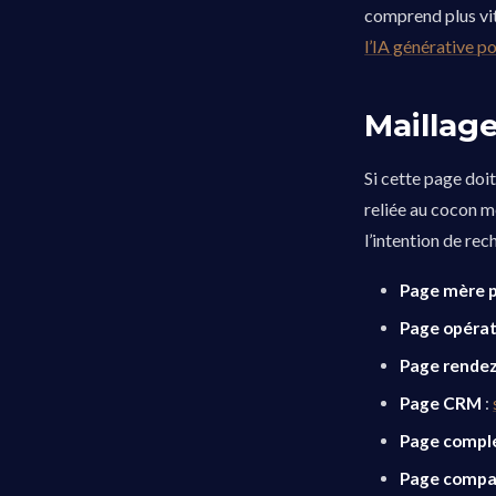
comprend plus vite
l’IA générative p
Maillag
Si cette page doit
reliée au cocon m
l’intention de rec
Page mère p
Page opérat
Page rende
Page CRM
:
Page compl
Page compa