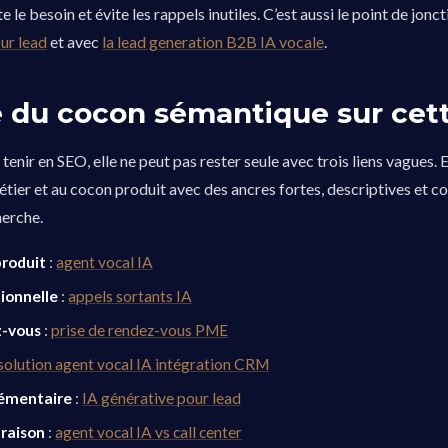
 le besoin et évite les rappels inutiles. C’est aussi le point de jonc
our lead
et avec
la lead generation B2B IA vocale
.
e du cocon sémantique sur cet
 tenir en SEO, elle ne peut pas rester seule avec trois liens vagues. E
étier et au cocon produit avec des ancres fortes, descriptives et c
herche.
roduit
:
agent vocal IA
ionnelle
:
appels sortants IA
z-vous
:
prise de rendez-vous PME
solution agent vocal IA intégration CRM
émentaire
:
IA générative pour lead
raison
:
agent vocal IA vs call center