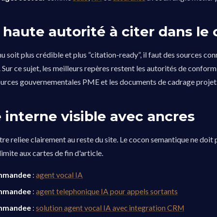
haute autorité à citer dans le
 soit plus crédible et plus “citation-ready”, il faut des sources con
ur ce sujet, les meilleurs repères restent les autorités de conformi
ssources gouvernementales PME et les documents de cadrage projet
 interne visible avec ancres
tre reliee clairement au reste du site. Le cocon semantique ne doit 
limite aux cartes de fin d'article.
ommandee
:
agent vocal IA
ommandee
:
agent telephonique IA pour appels sortants
ommandee
:
solution agent vocal IA avec integration CRM