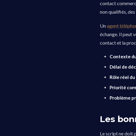
contact commercia
non qualifiés, de
Un
agent télépho
échange. Il peut v
contact et la pro
Contexte du
Délai de déc
Rôle réel du
Priorité co
Problème pr
Les bon
Le script ne doit 