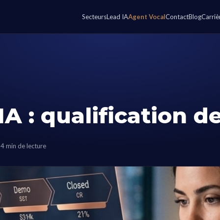
Secteurs
Lead IA
Agent Vocal
Contact
Blog
Carriè
IA : qualification d
4 min de lecture