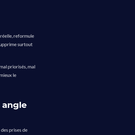
 réelle, reformule
 supprime surtout
mal priorisés, mal
 mieux le
n angle
 des prises de