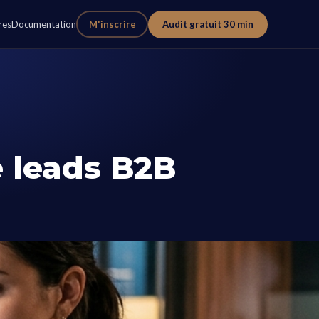
res
Documentation
M'inscrire
Audit gratuit 30 min
e leads B2B