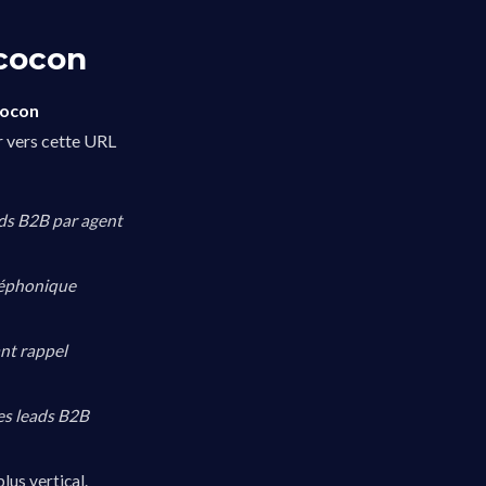
 cocon
cocon
r vers cette URL
ads B2B par agent
éléphonique
nt rappel
les leads B2B
lus vertical.