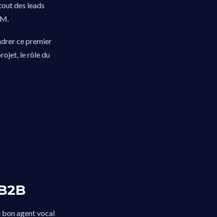
tout des leads
RM.
adrer ce premier
rojet, le rôle du
 B2B
Le bon agent vocal