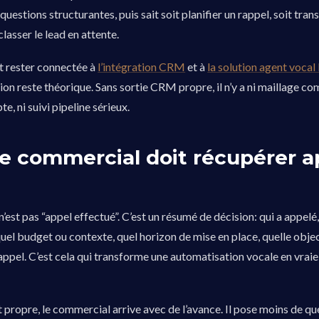
uestions structurantes, puis sait soit planifier un rappel, soit tra
lasser le lead en attente.
t rester connectée à
l’intégration CRM
et à
la solution agent voca
tion reste théorique. Sans sortie CRM propre, il n’y a ni maillage co
, ni suivi pipeline sérieux.
le commercial doit récupérer a
e n’est pas “appel effectué”. C’est un résumé de décision: qui a appelé
quel budget ou contexte, quel horizon de mise en place, quelle objec
appel. C’est cela qui transforme une automatisation vocale en vraie
t propre, le commercial arrive avec de l’avance. Il pose moins de qu