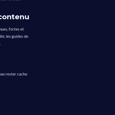
 contenu
nues, fortes et
té, les guides de
.
pas rester cache