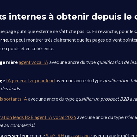
s internes à obtenir depuis le
ne page publique externe ne s’affiche pas ici. En revanche, pour le
erne
, on peut montrer très clairement quelles pages doivent pointe
e en poids et en cohérence.
age mère
agent vocal IA
avec une ancre du type
qualification de le
age
IA générative pour lead
avec une ancre du type
qualification t
 des leads
.
s sortants IA
avec une ancre du type
qualifier un prospect B2B ava
ration leads B2B agent IA vocal 2026
avec une ancre du type
trier 
ge au commercial
.
pages secteur
comme
SaaS
,
RH
ou
assurance
avec un angle métier p