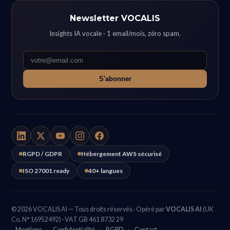
Newsletter VOCALIS
Insights IA vocale · 1 email/mois, zéro spam.
S'abonner
RGPD / GDPR
Hébergement AWS sécurisé
ISO 27001 ready
40+ langues
© 2026 VOCALIS AI — Tous droits réservés · Opéré par
VOCALIS AI
(UK
Co. N° 16952492) · VAT GB 461 8732 29
Mentions
·
Confidentialité
·
RGPD
·
Contact