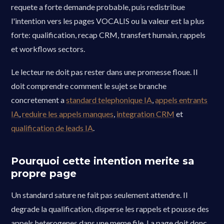
requete a forte demande probable, puis redistribue
l'intention vers les pages VOCALIS ou la valeur est la plus
forte: qualification, recap CRM, transfert humain, rappels
et workflows sectors.
Le lecteur ne doit pas rester dans une promesse floue. Il
doit comprendre comment le sujet se branche
concretement a
standard telephonique IA
,
appels entrants
IA
,
reduire les appels manques
,
integration CRM
et
qualification de leads IA
.
Pourquoi cette intention merite sa
propre page
Un standard sature ne fait pas seulement attendre. Il
degrade la qualification, disperse les rappels et pousse des
appels heterogenes dans une meme file. La page doit donc