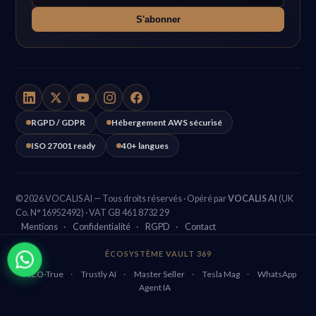
S'abonner
RGPD / GDPR
Hébergement AWS sécurisé
ISO 27001 ready
40+ langues
© 2026 VOCALIS AI — Tous droits réservés · Opéré par
VOCALIS AI
(UK
Co. N° 16952492) · VAT GB 461 8732 29
Mentions
·
Confidentialité
·
RGPD
·
Contact
ÉCOSYSTÈME VAULT 369
SEO-True
·
Trustly AI
·
Master Seller
·
Tesla Mag
·
WhatsApp
Agent IA