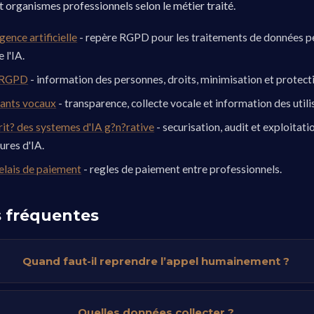
t organismes professionnels selon le métier traité.
gence artificielle
- repère RGPD pour les traitements de données p
 l'IA.
t RGPD
- information des personnes, droits, minimisation et protect
tants vocaux
- transparence, collecte vocale et information des utili
rit? des systemes d'IA g?n?rative
- securisation, audit et exploitat
ures d'IA.
lais de paiement
- regles de paiement entre professionnels.
 fréquentes
Quand faut-il reprendre l’appel humainement ?
Quelles données collecter ?