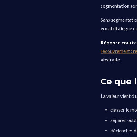
segmentation sert
Sans segmentation,
vocal distingue ou
Réponse courte
recouvrement : re
abstraite.
Ce que l
La valeur vient d’
classer le mo
séparer oubli
déclencher d