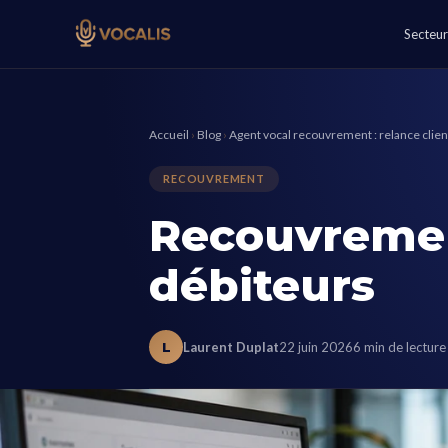
Secteur
Accueil
›
Blog
›
Agent vocal recouvrement : relance clien
RECOUVREMENT
Recouvremen
débiteurs
L
Laurent Duplat
22 juin 2026
6 min de lecture