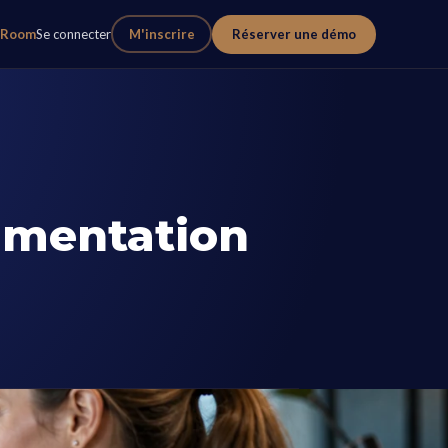
eRoom
Se connecter
M'inscrire
Réserver une démo
gmentation