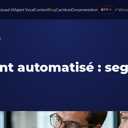
s
Lead IA
Agent Vocal
Contact
Blog
Carrières
Documentation
⚡ Voic
🌐 FR ▾
t
t automatisé : se