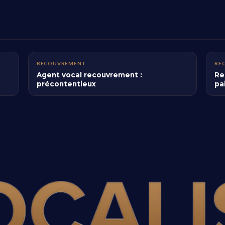
RECOUVREMENT
RE
Agent vocal recouvrement :
Re
précontentieux
pa