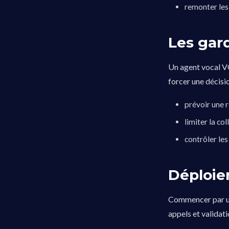
remonter les
Les gar
Un agent vocal VO
forcer une décisi
prévoir une 
limiter la co
contrôler le
Déploie
Commencer par un 
appels et validati