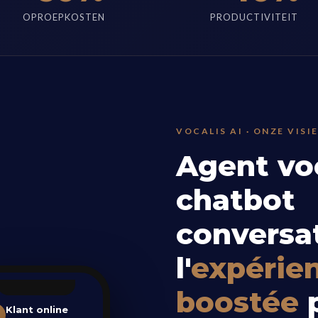
OPROEPKOSTEN
PRODUCTIVITEIT
VOCALIS AI · ONZE VISI
Agent voc
chatbot
conversat
l'
expérien
boostée
p
Klant online