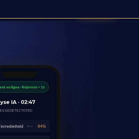
Demo boeken
Blog
Inloggen
Registreren
🌐 NL ▾
nt en ligne · Réponse < 1s
yse IA · 02:47
ES GEDETECTEERD
Tevredenheid
84%