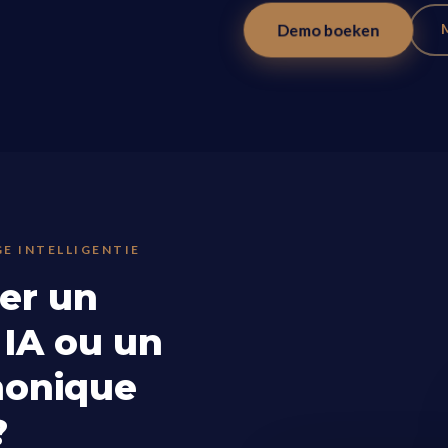
Demo boeken
GE INTELLIGENTIE
er un
 IA ou un
honique
?