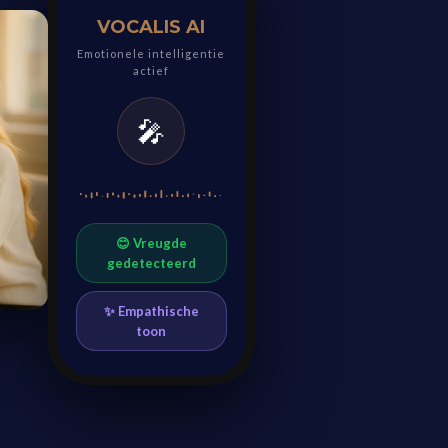
VOCALIS AI
Emotionele intelligentie
actief
🎤
😊 Vreugde
gedetecteerd
✨ Empathische
toon