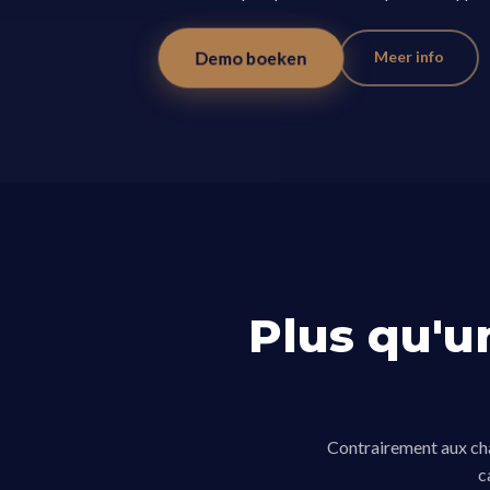
Meer info
Demo boeken
Plus qu'u
Contrairement aux cha
c