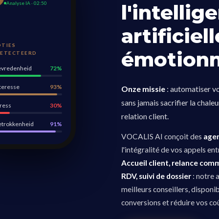
Analyse IA · 02:50
l'intellig
artificiell
TIES
émotionn
ETECTEERD
evredenheid
72%
nteresse
93%
Onze missie
: automatiser vo
sans jamais sacrifier la chaleu
tress
30%
relation client.
etrokkenheid
91%
VOCALIS AI conçoit des
agen
l'intégralité de vos appels ent
Accueil client, relance comme
RDV, suivi de dossier
: notre 
meilleurs conseillers, disponi
conversions et réduire vos coû