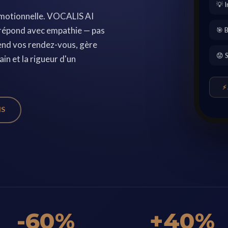
💡 
 émotionnelle. VOCALIS AI
🎯 
t répond avec empathie — pas
prend vos rendez-vous, gère
😟 
in et la rigueur d'un
⚡
IS
-60%
+40%