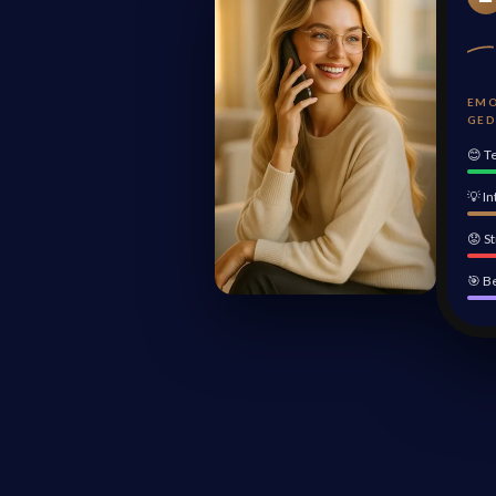
EMO
GED
😊 T
💡 I
😟 S
🎯 B