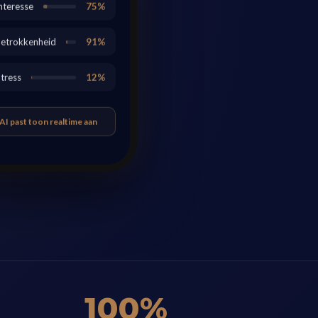
Interesse
75%
Betrokkenheid
91%
Stress
12%
 AI past toon realtime aan
100%