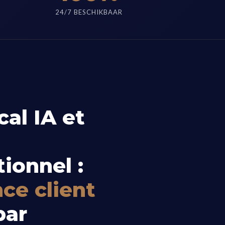
24/7 BESCHIKBAAR
E
al IA et
ionnel :
ce client
ar