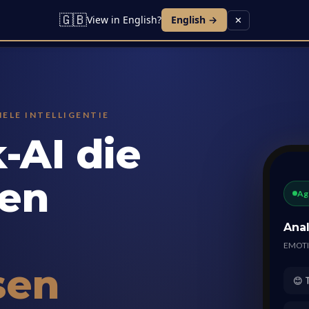
🇬🇧
View in English?
English →
✕
Sectoren
AI-leads
Spraakagent
Contact
ELE INTELLIGENTIE
-AI die
pen
Age
Anal
EMOTI
sen
😊 