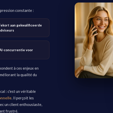
 pression constante :
Tekort aan gekwalificeerde
adviseurs
AI-concurrentie voor
pondent à ces enjeux en
méliorant la qualité du
al : c'est un véritable
onnelle
. Il perçoit les
ec un client enthousiaste,
ant frustré.