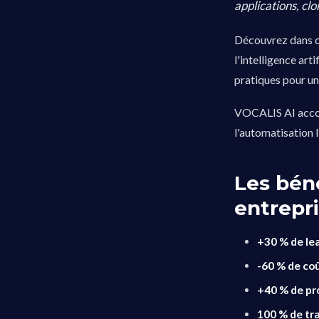
applications, cl
Découvrez dans 
l'intelligence art
pratiques pour un
VOCALIS AI accomp
l'automatisation
Les bén
entrepr
+30 % de lea
-60 % de co
+40 % de pr
100 % de tra