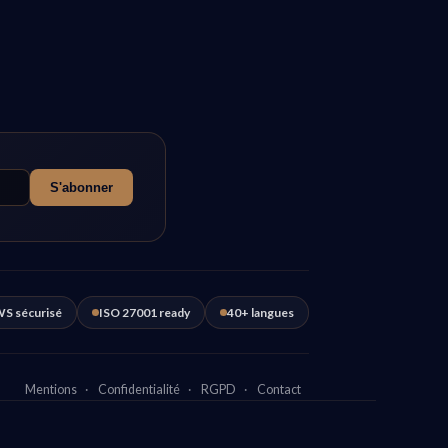
S'abonner
S sécurisé
ISO 27001 ready
40+ langues
Mentions
·
Confidentialité
·
RGPD
·
Contact