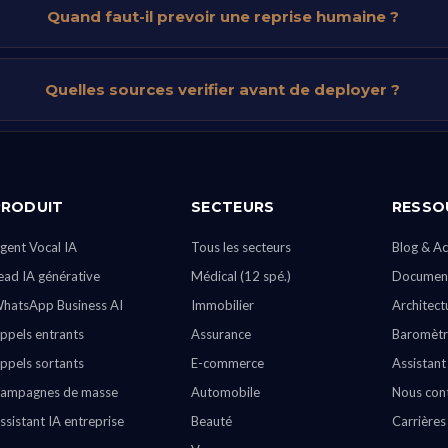
Quand faut-il prevoir une reprise humaine ?
Quelles sources verifier avant de deployer ?
PRODUIT
SECTEURS
RESSO
gent Vocal IA
Tous les secteurs
Blog & Ac
ead IA générative
Médical (12 spé.)
Document
hatsApp Business AI
Immobilier
Architect
ppels entrants
Assurance
Baromètr
ppels sortants
E-commerce
Assistant
ampagnes de masse
Automobile
Nous con
ssistant IA entreprise
Beauté
Carrières