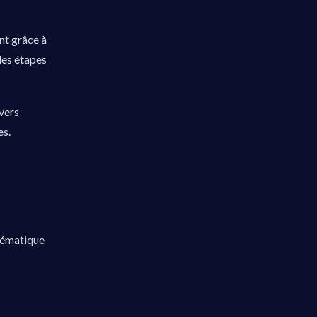
ent grâce à
 des étapes
vers
es.
stématique