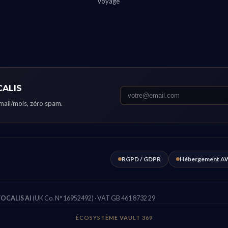
Voyage
CALIS
email/mois, zéro spam.
RGPD / GDPR
Hébergement AW
OCALIS AI
(UK Co. N° 16952492) · VAT GB 461 8732 29
ÉCOSYSTÈME VAULT 369