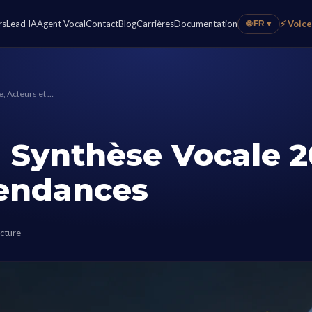
rs
Lead IA
Agent Vocal
Contact
Blog
Carrières
Documentation
⚡ Voic
🌐 FR ▾
e, Acteurs et …
 Synthèse Vocale 202
Tendances
cture