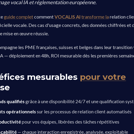
onage vocal IA et réglementation européenne.
ce
guide complet
comment
VOCALIS AI
transforme la
relation cli
ificielle vocale. Des cas d'usage concrets, des données chiffrées et
e mise en œuvre réussie.
agne les PME françaises, suisses et belges dans leur transition 
 IA — déploiement en 48h, ROI mesurable dès les premières semain
éfices mesurables
pour votre
ise
ds qualifiés
grâce à une disponibilité 24/7 et une qualification sy
ûts opérationnels
sur les processus de relation client automatisés
oductivité
pour vos équipes, libérées des tâches répétitives
çabilité
— chaque interaction enregistrée, analysée, exploitable