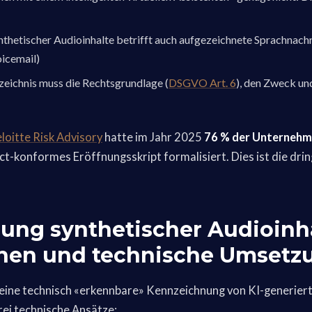
thetischer Audioinhalte betrifft auch aufgezeichnete Sprachnachri
icemail)
eichnis muss die Rechtsgrundlage (
DSGVO Art. 6
), den Zweck un
loitte Risk Advisory
hatte im Jahr 2025
76 % der Unternehme
Act-konformes Eröffnungsskript formalisiert. Dies ist die dr
ung synthetischer Audioinha
hen und technische Umsetz
t eine technisch «erkennbare» Kennzeichnung von KI-generier
rei technische Ansätze: