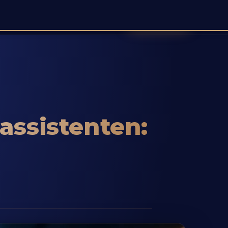
Demo buchen
ead IA
Agent Vocal
Contact
Blog
Carrières
hassistenten: