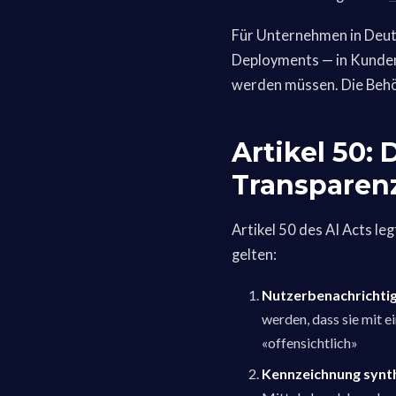
Für Unternehmen in Deut
Deployments — in Kunden
werden müssen. Die Behö
Artikel 50:
Transparenz
Artikel 50 des AI Acts l
gelten:
Nutzerbenachrichti
werden, dass sie mit e
«offensichtlich»
Kennzeichnung synth