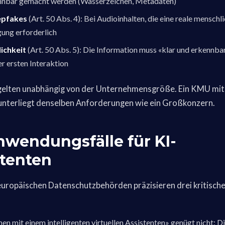
kennbar gemacht werden (Wasserzeichen, Metadaten)
epfakes
(Art. 50 Abs. 4): Bei Audioinhalten, die eine reale menschli
gung erforderlich
ichkeit
(Art. 50 Abs. 5): Die Information muss «klar und erkennba
r ersten Interaktion
 gelten unabhängig von der Unternehmensgröße. Ein KMU mit
 unterliegt denselben Anforderungen wie ein Großkonzern.
wendungsfälle für KI-
stenten
uropäischen Datenschutzbehörden präzisieren drei kritische
en mit einem intelligenten virtuellen Assistenten» genügt nicht: D