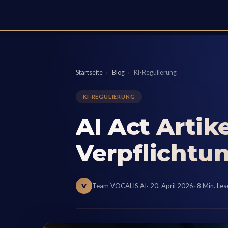
Startseite
›
Blog
›
KI-Regulierung
KI-REGULIERUNG
AI Act Artik
Verpflichtu
V
Team VOCALIS AI
· 20. April 2026
· 8 Min. Les