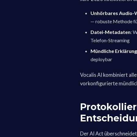
Unhörbares Audio-
— robuste Methode fü
Datei-Metadaten
: 
Telefon-Streaming
Mündliche Erklärung
deploybar
Vocalis AI kombiniert al
vorkonfigurierte mündlic
Protokollie
Entscheid
Der AI Act überschneidet