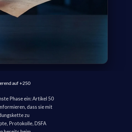
ierend auf +250
hste Phase ein: Artikel 50
informieren, dass sie mit
idungskette zu
pte, Protokolle, DSFA
n bereits beim