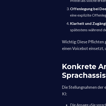
Mittel als solche er
Offenlegung bei De
eine explizite Offenle
Klarheit und Zugängl
spätestens während de
Wichtig: Diese Pflichten
einen Voicebot einsetzt,
Konkrete An
Sprachassi
Die Stellungnahmen der e
KI:
Die Ansage «Sie sprech