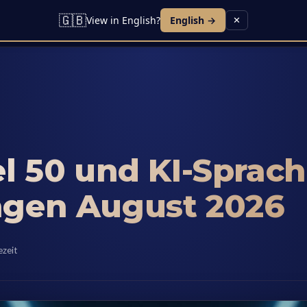
🇬🇧
View in English?
English →
✕
L
el 50 und KI-Sprac
ngen August 2026
ezeit