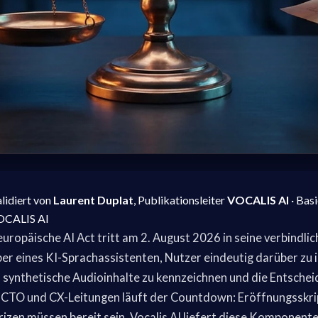
alidiert von
Laurent Duplat
, Publikationsleiter
VOCALIS AI
· Bas
VOCALIS AI
uropäische AI Act tritt am 2. August 2026 in seine verbindlic
ber eines KI-Sprachassistenten, Nutzer eindeutig darüber zu 
 synthetische Audioinhalte zu kennzeichnen und die Entsche
 CTO und CX-Leitungen läuft der Countdown: Eröffnungsskri
en müssen bereit sein. Vocalis AI liefert diese Komponente