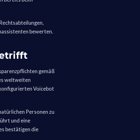
 Rechtsabteilungen,
chassistenten bewerten.
trifft
nsparenzpflichten gemäß
es weltweiten
konfigurierten Voicebot
 natürlichen Personen zu
ührt und eine
es bestätigen die