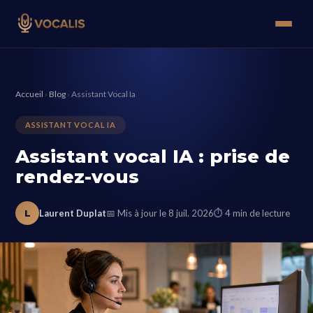
Accueil
›
Blog
›
Assistant Vocal Ia
ASSISTANT VOCAL IA
Assistant vocal IA : prise de
rendez-vous
L
Laurent Duplat
📅 Mis à jour le 8 juil. 2026
⏱ 4 min de lecture