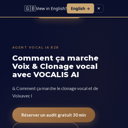
Lead IA
Agent Vocal
Contact
Blog
Carrières
🇬🇧
View in English?
English →
✕
Réserver une démo
AGENT VOCAL IA B2B
Comment ça marche
Voix & Clonage vocal
avec VOCALIS AI
& Comment ça marche le clonage vocal et de
Voixavec l
Réserver un audit gratuit 30 min