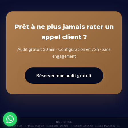
Prêt à ne plus jamais rater un
appel client ?
Audit gratuit 30 min · Configuration en 72h · Sans
engagement
Réserver mon audit gratuit
NOS SITES
vocalis.blog
tesla-mag.ch
master-seller.fr
iapmesuisse.ch
seo-true.com