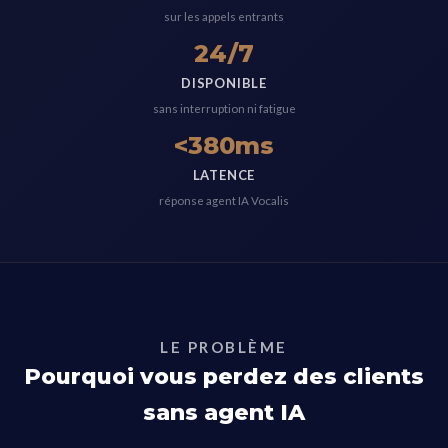
sur les appels entrants
24/7
DISPONIBLE
sans interruption ni fatigue
<380ms
LATENCE
réponse agent IA Vocalis
LE PROBLÈME
Pourquoi vous perdez des clients
sans agent IA