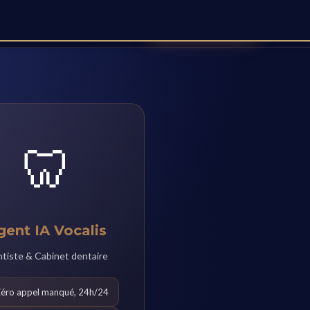
Réserver une démo
A
Agent Vocal
Contact
Blog
Carrières
🦷
gent IA Vocalis
tiste & Cabinet dentaire
Zéro appel manqué, 24h/24