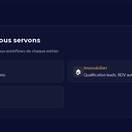
ous servons
 aux workflows de chaque métier.
Immobilier
🏠
ents
Qualification leads, RDV au
s