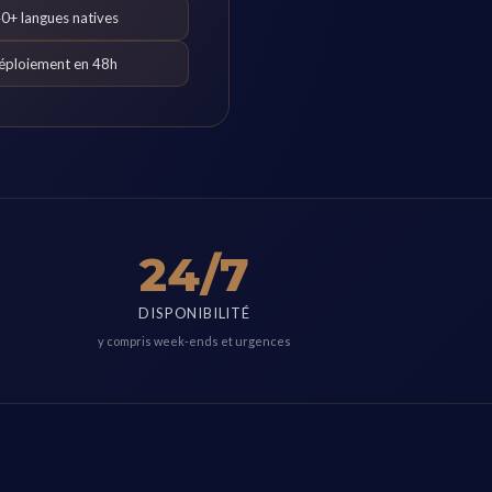
40+ langues natives
éploiement en 48h
24/7
DISPONIBILITÉ
y compris week-ends et urgences