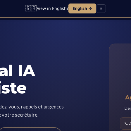
🇬🇧
View in English?
English →
✕
Lead I
l IA
iste
A
ndez-vous, rappels et urgences
Den
 votre secrétaire.
📞 