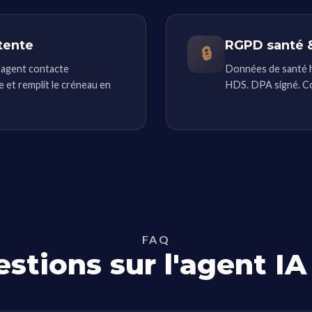
tente
RGPD santé 
🔒
L'agent contacte
Données de santé h
e et remplit le créneau en
HDS. DPA signé. Co
FAQ
stions sur l'agent IA