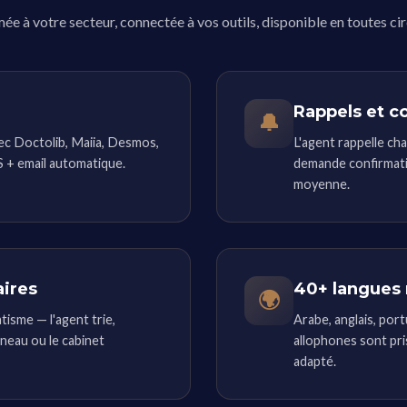
ée à votre secteur, connectée à vos outils, disponible en toutes ci
Rappels et c
🔔
ec Doctolib, Maiia, Desmos,
L'agent rappelle ch
 + email automatique.
demande confirmati
moyenne.
aires
40+ langues 
🌍
tisme — l'agent trie,
Arabe, anglais, por
éneau ou le cabinet
allophones sont pri
adapté.