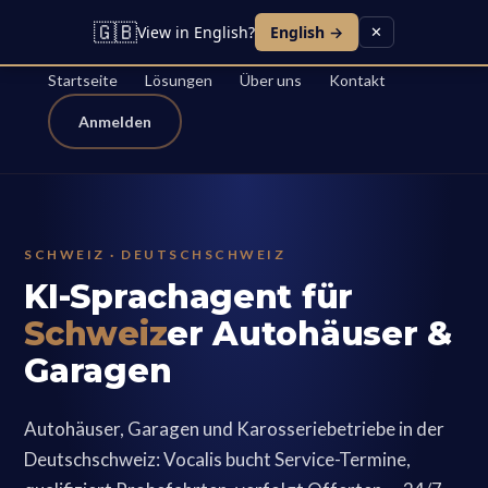
🇬🇧
View in English?
English →
✕
VOCALIS AI
Startseite
Lösungen
Über uns
Kontakt
Anmelden
SCHWEIZ · DEUTSCHSCHWEIZ
KI-Sprachagent für
Schweiz
er Autohäuser &
Garagen
Autohäuser, Garagen und Karosseriebetriebe in der
Deutschschweiz: Vocalis bucht Service-Termine,