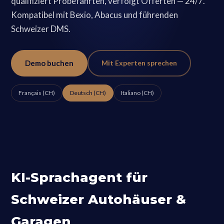
qualifiziert Probefahrten, verfolgt Offerten — 24/7.
Kompatibel mit Bexio, Abacus und führenden
Schweizer DMS.
Demo buchen
Mit Experten sprechen
Français (CH)
Deutsch (CH)
Italiano (CH)
KI-Sprachagent für
Schweizer Autohäuser &
Garagen