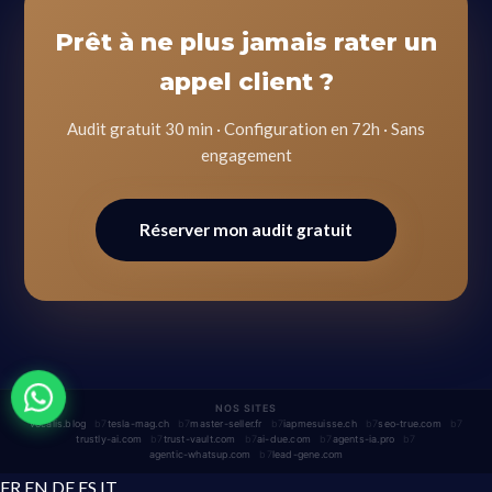
Prêt à ne plus jamais rater un
appel client ?
Audit gratuit 30 min · Configuration en 72h · Sans
engagement
Réserver mon audit gratuit
NOS SITES
vocalis.blog
tesla-mag.ch
master-seller.fr
iapmesuisse.ch
seo-true.com
trustly-ai.com
trust-vault.com
ai-due.com
agents-ia.pro
agentic-whatsup.com
lead-gene.com
FR
EN
DE
ES
IT