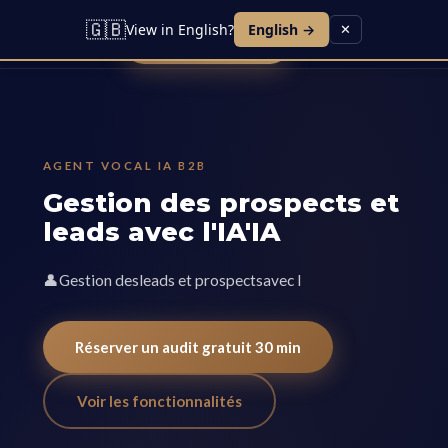
Lead IA
Agent Vocal
Contact
Blog
Carrières
🇬🇧
View in English?
English →
✕
Réserver une démo
AGENT VOCAL IA B2B
Gestion des prospects et
leads avec l'IA'IA
👤Gestion desleads et prospectsavec l
Réserver un audit gratuit 30 min
Voir les fonctionnalités