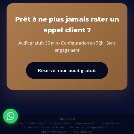
Prêt à ne plus jamais rater un
appel client ?
Audit gratuit 30 min · Configuration en 72h · Sans
engagement
Réserver mon audit gratuit
NOS SITES
vocalis.blog
tesla-mag.ch
master-seller.fr
iapmesuisse.ch
seo-true.com
trustly-ai.com
trust-vault.com
ai-due.com
agents-ia.pro
agentic-whatsup.com
lead-gene.com