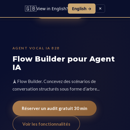
Lead IA
Agent Vocal
Contact
Blog
Carrières
🇬🇧
View in English?
English →
✕
Réserver une démo
AGENT VOCAL IA B2B
Flow Builder pour Agent
IA
🗼️Flow Builder. Concevez des scénarios de
conversation structurés sous forme d’arbre...
Réserver un audit gratuit 30 min
Voir les fonctionnalités