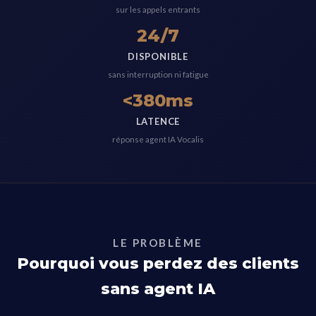
sur les appels entrants
24/7
DISPONIBLE
sans interruption ni fatigue
<380ms
LATENCE
réponse agent IA Vocalis
LE PROBLÈME
Pourquoi vous perdez des clients
sans agent IA