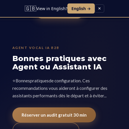
Lead IA
Agent Vocal
Contact
Blog
Carrières
🇬🇧
View in English?
English →
✕
Réserver une démo
AGENT VOCAL IA B2B
Bonnes pratiques avec
Agent ou Assistant IA
⭐Bonnespratiquesde configuration. Ces
recommandations vous aideront à configurer des
assistants performants dès le départ et à éviter...
Réserver un audit gratuit 30 min