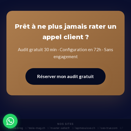
Prêt à ne plus jamais rater un
appel client ?
Audit gratuit 30 min · Configuration en 72h · Sans
engagement
Réserver mon audit gratuit
NOS SITES
vocalis.blog
tesla-mag.ch
master-seller.fr
iapmesuisse.ch
seo-true.com