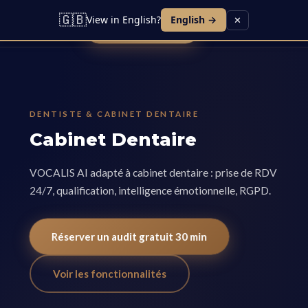
Lead IA
Agent Vocal
Contact
Blog
Carrières
🇬🇧
View in English?
English →
✕
Réserver une démo
DENTISTE & CABINET DENTAIRE
Cabinet Dentaire
VOCALIS AI adapté à cabinet dentaire : prise de RDV
24/7, qualification, intelligence émotionnelle, RGPD.
Réserver un audit gratuit 30 min
Voir les fonctionnalités