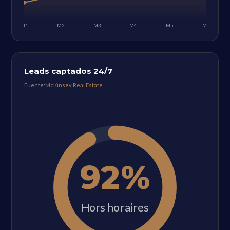
M1
M2
M3
M4
M5
M6
Leads captados 24/7
Fuente:
McKinsey Real Estate
92%
Hors horaires