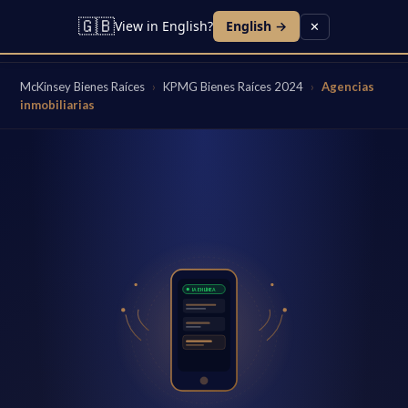
🇬🇧
View in English?
English →
✕
McKinsey Bienes Raíces
›
KPMG Bienes Raíces 2024
›
Agencias
inmobiliarias
IA EN LÍNEA