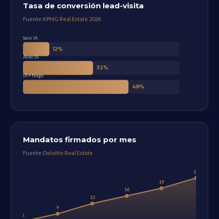
Tasa de conversión lead-visita
Fuente:
KPMG Real Estate 2024
Sans IA
12%
Avec IA
32%
IA + Nego
48%
Mandatos firmados por mes
Fuente:
Deloitte Real Estate
23
19
16
13
9
6