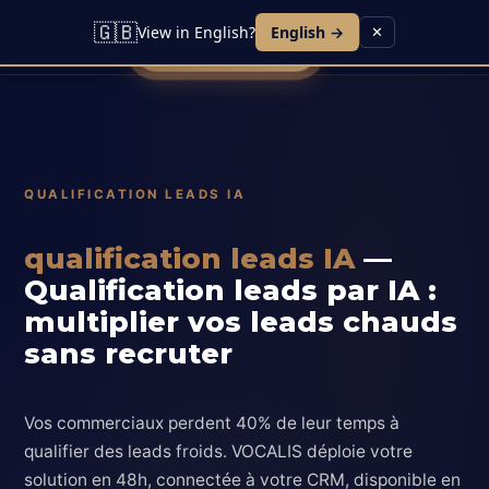
Lead IA
Agent Vocal
Contact
Blog
🇬🇧
View in English?
English →
✕
Réserver une démo
QUALIFICATION LEADS IA
qualification leads IA
—
Qualification leads par IA :
multiplier vos leads chauds
sans recruter
Vos commerciaux perdent 40% de leur temps à
qualifier des leads froids. VOCALIS déploie votre
solution en 48h, connectée à votre CRM, disponible en