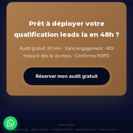
Prêt à déployer votre
qualification leads ia en 48h ?
Audit gratuit 30 min · Sans engagement · ROI
mesuré dès le 2e mois · Conforme RGPD
Réserver mon audit gratuit
NOS SITES
vocalis.blog
tesla-mag.ch
master-seller.fr
iapmesuisse.ch
seo-true.com