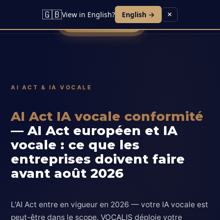
Lead IA
Agent Vocal
Contact
Blog
🇬🇧
View in English?
English →
✕
Réserver une démo
AI ACT & IA VOCALE
AI Act IA vocale conformité
— AI Act européen et IA
vocale : ce que les
entreprises doivent faire
avant août 2026
L'AI Act entre en vigueur en 2026 — votre IA vocale est
peut-être dans le scope. VOCALIS déploie votre