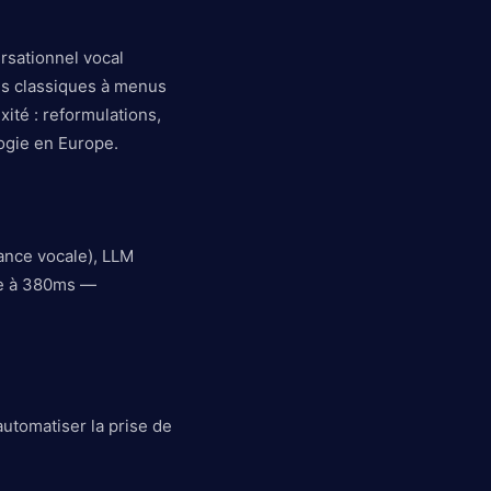
rsationnel vocal
es classiques à menus
ité : reformulations,
ogie en Europe.
ance vocale), LLM
ure à 380ms —
automatiser la prise de