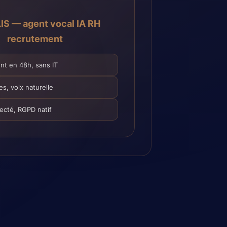
S — agent vocal IA RH
recrutement
t en 48h, sans IT
s, voix naturelle
cté, RGPD natif