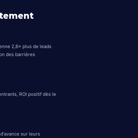
utement
enne 2,8× plus de leads
ion des barrières
trants, ROI positif dès le
 d'avance sur leurs