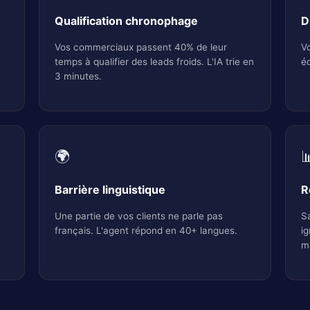
Qualification chronophage
D
Vos commerciaux passent 40% de leur
Vo
t
temps à qualifier des leads froids. L'IA trie en
éq
3 minutes.
🌍

Barrière linguistique
R
Une partie de vos clients ne parle pas
Sa
français. L'agent répond en 40+ langues.
ig
m