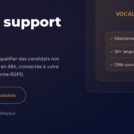
VOCALI
 support
✅ Déploiemen
✅ 40+ langue
qualifier des candidats non
✅ CRM conne
n en 48h, connectée à votre
forme RGPD.
solution
 Belgique