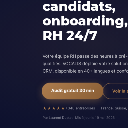
candidats,
onboarding,
RH 24/7
Votre équipe RH passe des heures à pré-
qualifiés. VOCALIS déploie votre solutio
CRM, disponible en 40+ langues et con
Audit gratuit 30 min
Voir la 
★★★★★
+340 entreprises — France, Suisse,
Par
Laurent Duplat
· Mis à jour le 19 mai 2026