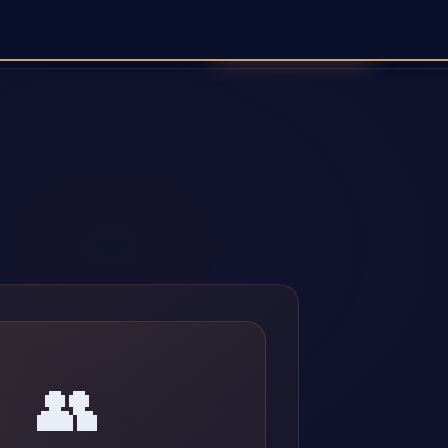
Réserver une démo
Lead IA
Agent Vocal
Contact
Blog
👥