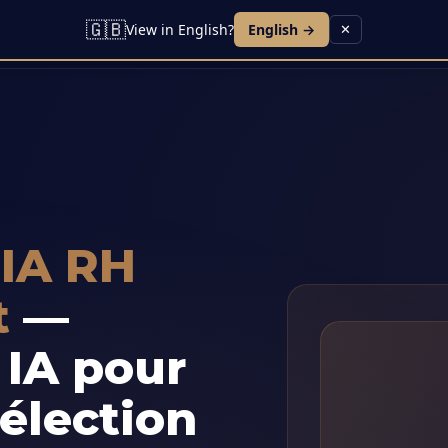
🇬🇧
View in English?
English →
✕
 IA RH
t
—
 IA pour
sélection