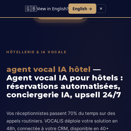
Lead IA
Agent Vocal
Contact
Blog
🇬🇧
View in English?
English →
✕
Réserver une démo
HÔTELLERIE & IA VOCALE
agent vocal IA hôtel
—
Agent vocal IA pour hôtels :
réservations automatisées,
conciergerie IA, upsell 24/7
Vos réceptionnistes passent 70% du temps sur des
appels routiniers. VOCALIS déploie votre solution en
48h, connectée à votre CRM, disponible en 40+