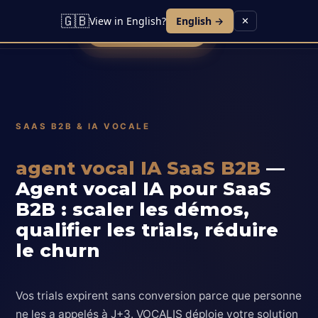
Lead IA
Agent Vocal
Contact
Blog
🇬🇧
View in English?
English →
✕
Réserver une démo
SAAS B2B & IA VOCALE
agent vocal IA SaaS B2B
—
Agent vocal IA pour SaaS
B2B : scaler les démos,
qualifier les trials, réduire
le churn
Vos trials expirent sans conversion parce que personne
ne les a appelés à J+3. VOCALIS déploie votre solution