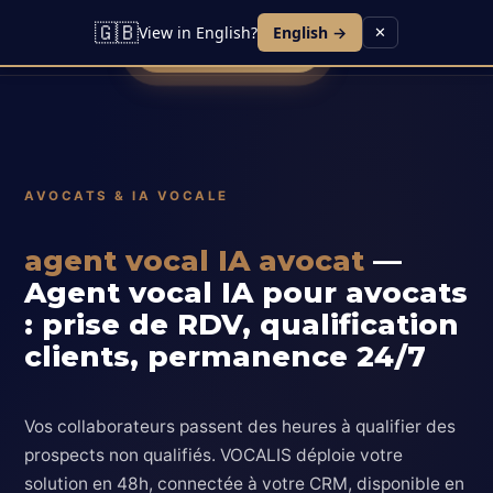
Lead IA
Agent Vocal
Contact
Blog
🇬🇧
View in English?
English →
✕
Réserver une démo
AVOCATS & IA VOCALE
agent vocal IA avocat
—
Agent vocal IA pour avocats
: prise de RDV, qualification
clients, permanence 24/7
Vos collaborateurs passent des heures à qualifier des
prospects non qualifiés. VOCALIS déploie votre
solution en 48h, connectée à votre CRM, disponible en