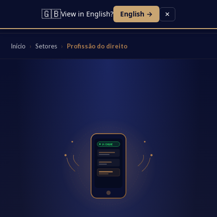
🇬🇧
View in English?
English →
✕
Início
›
Setores
›
Profissão do direito
IA ONLINE