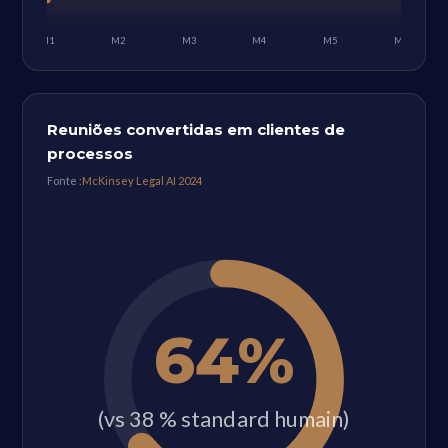
M1
M2
M3
M4
M5
M6
Reuniões convertidas em clientes de
processos
Fonte :
McKinsey Legal AI 2024
64%
(vs 38 % standard humain)