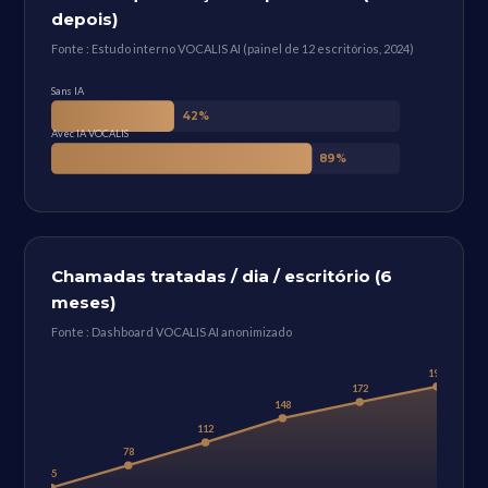
depois)
Fonte : Estudo interno VOCALIS AI (painel de 12 escritórios, 2024)
Sans IA
42%
Avec IA VOCALIS
89%
Chamadas tratadas / dia / escritório (6
meses)
Fonte : Dashboard VOCALIS AI anonimizado
195
172
148
112
78
45